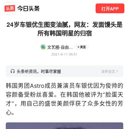
打开APP
24岁车银优生图变油腻，网友：发面馒头是
所有韩国明星的归宿
文艺圈-自由吃瓜
关注
2021-6-11 06:51
头条听资讯，时事尽掌握
去听全文
韩国男团Astro成员兼演员车银优因为俊帅的
容颜备受粉丝喜爱。在韩国他被评为“脸蛋天
才”，用自己的盛世美颜俘获了众多女性的芳
心。