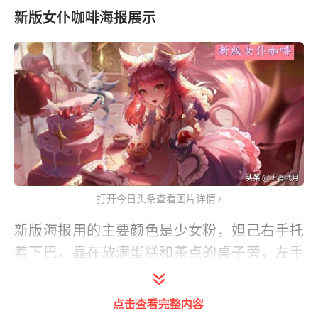
新版女仆咖啡海报展示
打开今日头条查看图片详情
新版海报用的主要颜色是少女粉，妲己右手托
着下巴，靠在放满蛋糕和茶点的桌子旁，左手
则拿着一颗鲜红的草莓伸向前方，仿佛在邀请
你品尝草莓，很符合女仆的定位，而且妲己的
点击查看完整内容