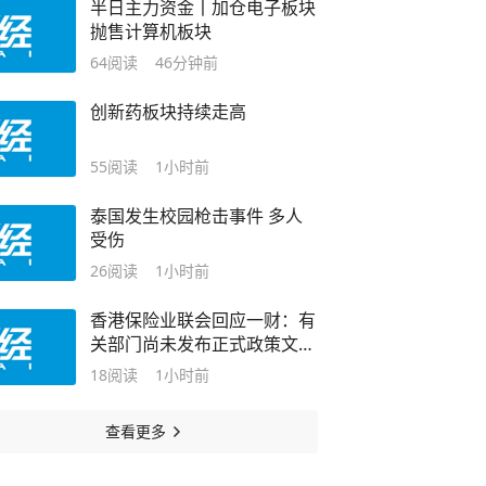
半日主力资金丨加仓电子板块
抛售计算机板块
64
阅读
46分钟前
创新药板块持续走高
55
阅读
1小时前
泰国发生校园枪击事件 多人
受伤
26
阅读
1小时前
香港保险业联会回应一财：有
关部门尚未发布正式政策文
件，港险市场仍具竞争力
18
阅读
1小时前
查看更多