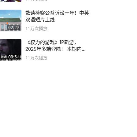
数读检察公益诉讼十年！中英
双语短片上线
02:27
11万
次播放
《权力的游戏》IP新游，
2025年多端登陆！ 本期内容
概要
03:51
11万
次播放