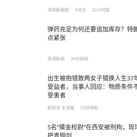
深圳新闻网
4
评论
22小时前
弹药充足为何还要追加库存？特
点紧张
澎湃新闻
39分钟前
出生被抱错致两女子错换人生37
受益者，当事人回应：物质条件
受害者
新街派 生活报
53分钟前
5名“摸金校尉”在西安被刑拘，
把青铜剑