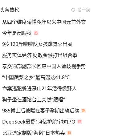
头条热榜
换一换
从四个维度读懂今年以来中国元首外交
今年是闭眼秋
9岁120斤啦啦队女孩跳舞火出圈
服务实体经济 财政金融打出组合拳
泰交通部副部长回应中国人遭歧视手势
“中国蔬菜之乡”最高温达41.8℃
命案逃犯躲进深山21年活得像野人
狗子坐在酒馆台上突然“跟唱”
985博士后被曝在妻子孕期出轨后续
DeepSeek豪掷1.4亿护航宇树IPO
比亚迪定制版“海獭”日本热卖