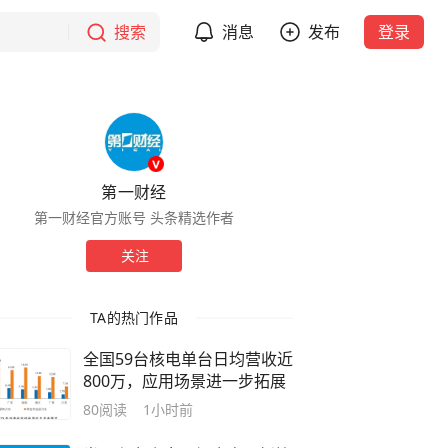
搜索
消息
发布
登录
第一财经
第一财经官方账号 头条精选作者
关注
TA的热门作品
全国59台核电单台日均营收近
800万，应用场景进一步拓展
80
阅读
1小时前