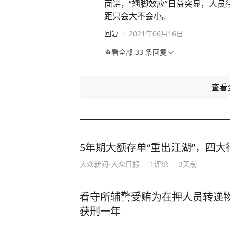
面讲，“翘脚效应”日益突显，人
距只会大不会小。
回复
·
2021年06月16日
查看全部
33
条回复
查看
5年期大额存单“重出江湖”，四大行
大众新闻-大众日报
1
评论
3天前
看守所辅警受贿为在押人员转递
获刑一年