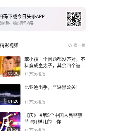
扫码下载今日头条APP
看最新、最热资讯内容
精彩视频
换一换
笨小孩一个问题都没答对，不
料竟成皇太子，其余四个被处
死
05:30
11万
次播放
比亚迪出手，严惩黑公关！
01:20
11万
次播放
《庆》 #第5个中国人民警察
节 #好样儿的！你
01:52
11万
次播放