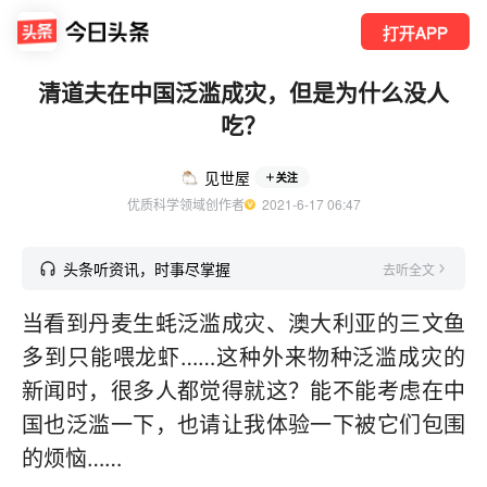
打开APP
清道夫在中国泛滥成灾，但是为什么没人
吃？
见世屋
关注
优质科学领域创作者
  2021-6-17 06:47
头条听资讯，时事尽掌握
去听全文
当看到丹麦生蚝泛滥成灾、澳大利亚的三文鱼
多到只能喂龙虾……这种外来物种泛滥成灾的
新闻时，很多人都觉得就这？能不能考虑在中
国也泛滥一下，也请让我体验一下被它们包围
的烦恼……