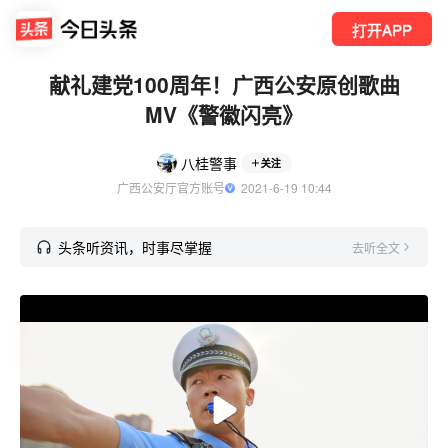
打开APP
献礼建党100周年！广西公安原创歌曲
MV《警徽闪亮》
八桂警事
关注
广西公安厅官方账号
  2021-6-19 10:44
头条听资讯，时事尽掌握
去听全文