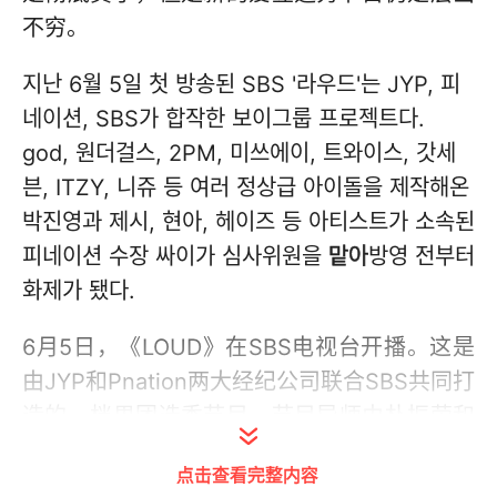
不穷。
지난 6월 5일 첫 방송된 SBS '라우드'는 JYP, 피
네이션, SBS가 합작한 보이그룹 프로젝트다.
god, 원더걸스, 2PM, 미쓰에이, 트와이스, 갓세
븐, ITZY, 니쥬 등 여러 정상급 아이돌을 제작해온
박진영과 제시, 현아, 헤이즈 등 아티스트가 소속된
피네이션 수장 싸이가 심사위원을
맡아
방영 전부터
화제가 됐다.
6月5日，《LOUD》在SBS电视台开播。这是
由JYP和Pnation两大经纪公司联合SBS共同打
造的一档男团选秀节目，节目导师由朴振荣和
PSY担任。朴振荣先后打造了God、Wonder
点击查看完整内容
Girls、2PM、MISS A、TWICE、GOT7、