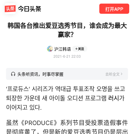
打开APP
韩国各台推出爱豆选秀节目，谁会成为最大
赢家？
沪江韩语
关注
2021-6-21 22:03
头条听资讯，时事尽掌握
去听全文
'프로듀스' 시리즈가 역대급 투표조작 오명을 쓰고
퇴장한 가운데 새 아이돌 오디션 프로그램
러시
가
이어지고 있다.
虽然《PRODUCE》系列节目受投票造假事件
是彻底黄了，但是新的爱豆选秀节目仍是层出