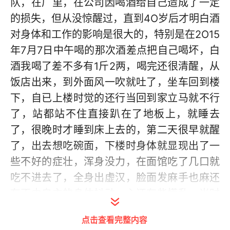
队，在厂里，在公司因喝酒给自己造成了一定
的损失，但从没惊醒过，直到4O岁后才明白酒
对身体和工作的影响是很大的，特别是在2O15
年7月7日中午喝的那次酒差点把自己喝坏，白
酒我喝了差不多有1斤2两，喝完还很清醒，从
饭店出来，到外面风一吹就吐了，坐车回到楼
下，自已上楼时觉的还行当回到家立马就不行
了，站都站不住直接趴在了地板上，就睡去
了，很晚时才睡到床上去的，第二天很早就醒
了，出去想吃碗面，下楼时身体就显现出了一
些不好的症壮，浑身没力，在面馆吃了几口就
吃不进去了，全身出虚汉，脸面发麻手也麻还
有不由自主的身体抖动，心还有些慌乱，当时
我心里想是要出事了，首先我想到以前在部队
点击查看完整内容
时被大雨把我们连好多人都淋湿了，当时在山