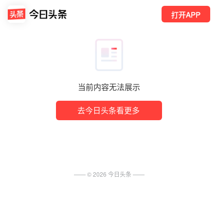
打开APP
当前内容无法展示
去今日头条看更多
—— ©
2026
今日头条
——