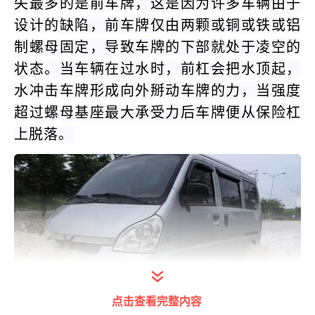
失最多的是前车牌，这是因为许多车辆由于
设计的缺陷，前车牌仅由两颗或铜或铁或铝
制螺母固定，导致车牌的下部就处于凌空的
状态。当车辆在过水时，前杠会把水顶起，
水冲击车牌形成向外掰动车牌的力，当强度
超过螺母基座最大承受力后车牌便从保险杠
上脱落。
点击查看完整内容