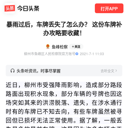
打开APP
暴雨过后，车牌丢失了怎么办？ 这份车牌补
办攻略要收藏！
鱼峰检察
关注
柳州市鱼峰区人民检察院官方账号
  2021-7-1 11:03
头条听资讯，时事尽掌握
去听全文
近日，柳州市受强降雨影响，造成部分路段
路面出现积水现象，部分车辆的号牌也因这
场突如其来的洪涝脱落、遗失，在涉水通行
时有的车牌已不知去向，有些车牌虽然被寻
回但已损坏无法正常使用。据了解，一般丢