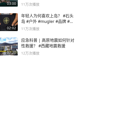
深邃……
03:00
11万
次播放
年轻人为何喜欢上岛？ #石头
岛 #户外 #mugler #品牌 #足
球流氓
02:02
11万
次播放
应急科普 | 高原地震如何针对
性救援？ #西藏地震救援
02:20
12万
次播放