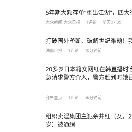
5年期大额存单“重出江湖”，四大行
大众新闻-大众日报
1
评论
前天07:35
打破国外垄断、破解世纪难题！
湖南日报
1
评论
40分钟前
20多岁日本籍女网红在韩直播时
急请求警方介入，警方赶到时她
齐鲁壹点
1
评论
56分钟前
组织卖淫集团主犯余井红（女，2
岁）被通缉