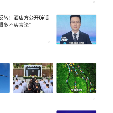
疑反转！酒店方公开辟谣
很多不实言论”