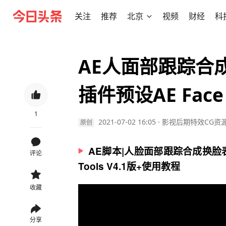
关注
推荐
北京
视频
财经
科
AE人面部跟踪合
插件预设AE Face T
1
2021-07-02 16:05
·
影视后期特效CG资
原创
AE脚本|人脸面部跟踪合成换脸表
评论
Tools V4.1版+使用教程
收藏
分享