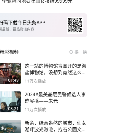
李亚鹏向地铁吐血女孩捐99999元
扫码下载今日头条APP
看最新、最热资讯内容
精彩视频
换一换
这一站的博物馆盲盒开的是海
盐博物馆，没想到竟然这么好
逛！
01:49
11万
次播放
2024#最美基层民警候选人事
迹展播——朱元
03:21
11万
次播放
新余，绿意盎然的城市，仙女
湖畔波光潋滟，抱石公园文化