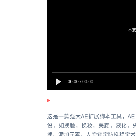
不支
00:00
/
00:00
这是一款强大AE扩展脚本工具，AE F
设，如换脸，换妆，美颜，液化，
换，添加元素，人脸锁定防抖稳定术