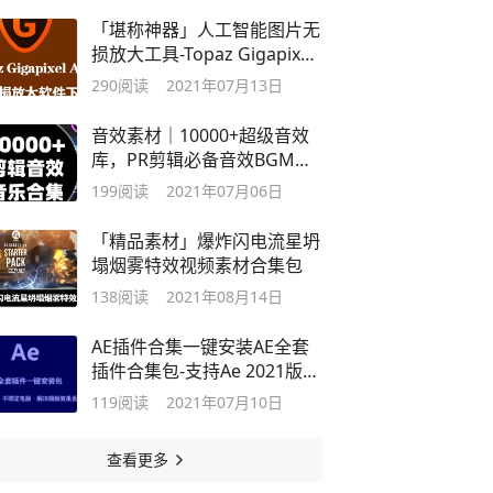
「堪称神器」人工智能图片无
损放大工具-Topaz Gigapixel
AI
290
阅读
2021年07月13日
音效素材｜10000+超级音效
库，PR剪辑必备音效BGM音
乐合集
199
阅读
2021年07月06日
「精品素材」爆炸闪电流星坍
塌烟雾特效视频素材合集包
138
阅读
2021年08月14日
AE插件合集一键安装AE全套
插件合集包-支持Ae 2021版本
「Win版」
119
阅读
2021年07月10日
查看更多