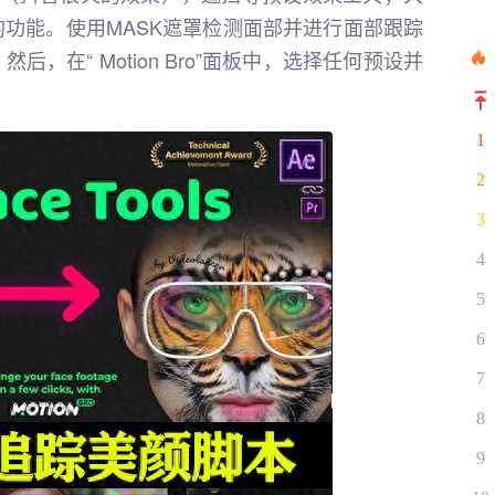
人脸跟踪的功能。使用MASK遮罩检测面部并进行面部跟踪
）。然后，在“ Motion Bro”面板中，选择任何预设并
1
2
3
4
5
6
7
8
9