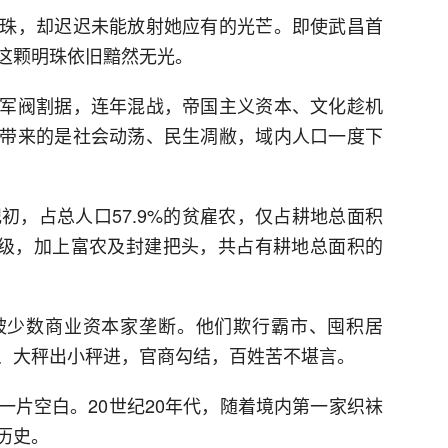
，却迟迟未能放射她应有的光芒。即使武昌首
这颗明珠依旧黯然无光。
阀割据，连年混战，帝国主义资本、文化趁机
带来的是社会动荡、民生凋敝，域内人口一度下
，占总人口57.9%的贫雇农，仅占耕地总面积
主阶级，加上富农及封建把头，共占有耕地总面积的
少数商业资本家垄断。他们欺行霸市、囤积居
、大秤出小秤进，官商勾结，百姓苦不堪言。
空白。20世纪20年代，随着境内第一家织袜
历史。