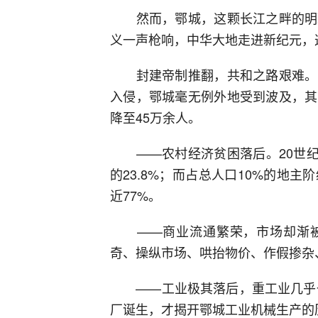
然而，鄂城，这颗长江之畔的明珠
义一声枪响，中华大地走进新纪元，
封建帝制推翻，共和之路艰难。军
入侵，鄂城毫无例外地受到波及，其
降至45万余人。
——农村经济贫困落后。20世纪初
的23.8%；而占总人口10%的地
近77%。
——商业流通繁荣，市场却渐被
奇、操纵市场、哄抬物价、作假掺杂
——工业极其落后，重工业几乎一片
厂诞生，才揭开鄂城工业机械生产的