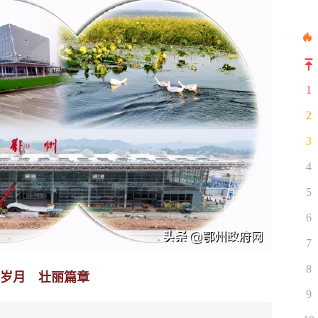
1
2
3
4
5
6
7
8
岁月 壮丽篇章
9