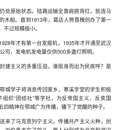
处原始状态。陆路运输全靠肩挑背扛，就连马
的木船。直到1913年，葛店人熊晋槐创办了第一
，不过规模极小。
28年才有第一台发报机，1935年才开通至武汉
灯公司，发电机发电量仅供500多盏灯照明。
建主义的多重压迫，谁挺身而出为民疾呼？是
城学子将消息传回家乡，寒溪学堂的学生积极
组织“团结社”等学社，为反帝国主义、反卖国
五四精神在鄂城广为传播，播下了觉醒的种子。
来了马克思列宁主义。传播共产主义火种，创
、刘伯垂走在了前头，两人分别成为北京和武汉