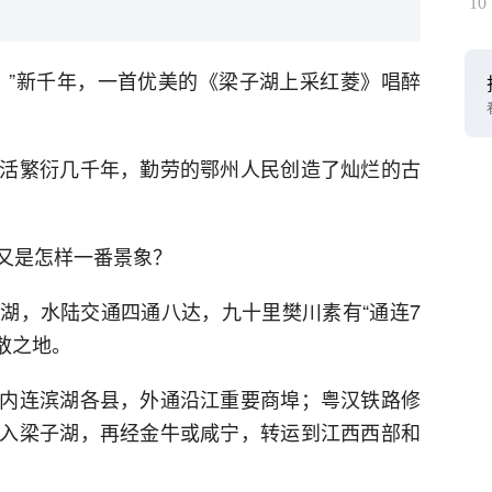
10
。”新千年，一首优美的《梁子湖上采红菱》唱醉
繁衍几千年，勤劳的鄂州人民创造了灿烂的古
又是怎样一番景象？
，水陆交通四通八达，九十里樊川素有“通连7
散之地。
连滨湖各县，外通沿江重要商埠；粤汉铁路修
入梁子湖，再经金牛或咸宁，转运到江西西部和