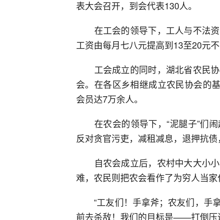
表大会召开，到会代表130人。
在工会的领导下，工人与不法资本
工资由每月七八元提高到13至20元
工会成立的同时，湖北省农民协会
会。在各区乡相继成立农民协会的基
会员达7万余人。
在农会的领导下，“泥腿子”们闹
反对贪官污吏，减租减息，退押抗债
自农会成立后，农村中大大小小的
难，农民则把农会看作了为穷人当家作
“工友们！手拿斧；农友们，手拿
前去杀敌！我们的目标是——打倒压