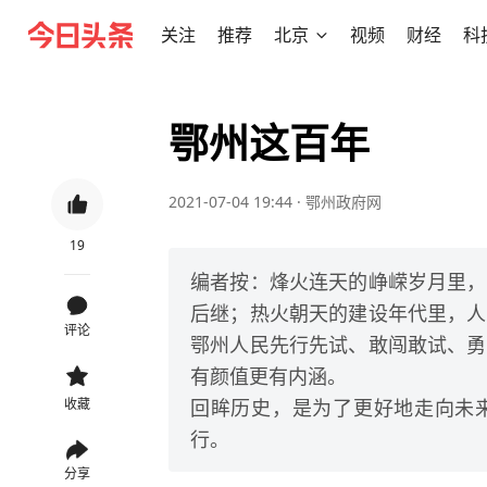
关注
推荐
北京
视频
财经
科
鄂州这百年
2021-07-04 19:44
·
鄂州政府网
19
编者按：烽火连天的峥嵘岁月里，
后继；热火朝天的建设年代里，人
评论
鄂州人民先行先试、敢闯敢试、勇
有颜值更有内涵。
回眸历史，是为了更好地走向未
收藏
行。
分享