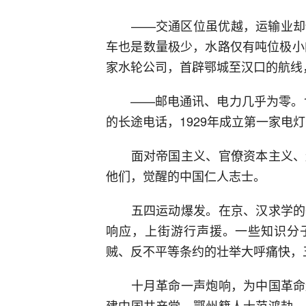
——交通区位虽优越，运输业却仍
车也是数量极少，水路仅有吨位极小
家水轮公司，首辟鄂城至汉口的航线
——邮电通讯、电力几乎为零。19
的长途电话，1929年成立第一家电
面对帝国主义、官僚资本主义、封
他们，觉醒的中国仁人志士。
五四运动爆发。在京、汉求学的鄂
响应，上街游行声援。一些知识分子
贼、反不平等条约的壮举大呼痛快，
十月革命一声炮响，为中国革命送
建中国共产党，鄂州籍人士范鸿劼 