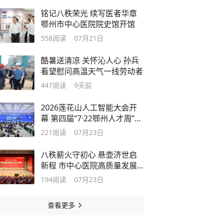
铭记八秩荣光 续写医者华章
鄂州市中心医院院史馆开馆
558
阅读
07月21日
酷暑送清凉 关怀沁人心 孙兵
看望慰问高温天气一线劳动者
447
阅读
9天前
2026莲花山人工智能大会开
幕 第四届“7·22鄂州人才周”同
期举办 院士专家聚焦AI前沿
221
阅读
07月23日
800余人共赴鄂州之约
八秩薪火守初心 悬壶济世启
新程 市中心医院高质量发展
大会举行
194
阅读
07月23日
查看更多