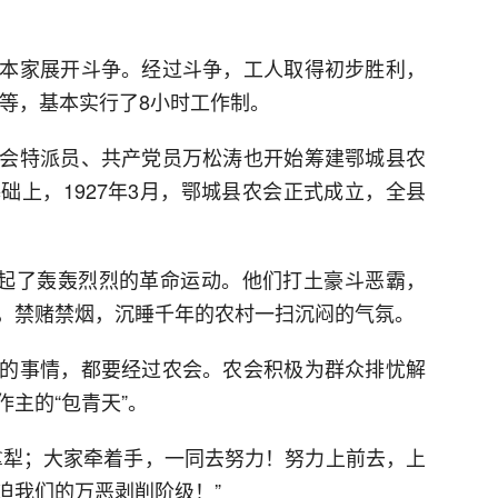
家展开斗争。经过斗争，工人取得初步胜利，
不等，基本实行了8小时工作制。
特派员、共产党员万松涛也开始筹建鄂城县农
础上，1927年3月，鄂城县农会正式成立，全县
起了轰轰烈烈的革命运动。他们打土豪斗恶霸，
，禁赌禁烟，沉睡千年的农村一扫沉闷的气氛。
事情，都要经过农会。农会积极为群众排忧解
主的“包青天”。
犁；大家牵着手，一同去努力！努力上前去，上
迫我们的万恶剥削阶级！”