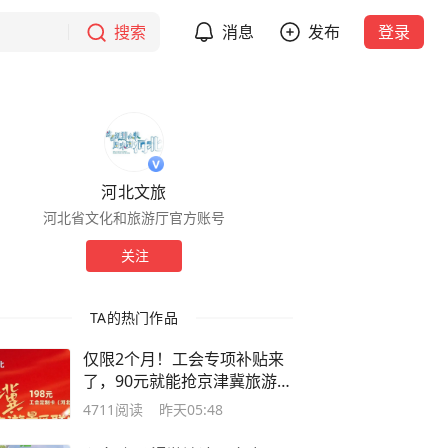
搜索
消息
发布
登录
河北文旅
河北省文化和旅游厅官方账号
关注
TA的热门作品
仅限2个月！工会专项补贴来
了，90元就能抢京津冀旅游景
区联票！
4711
阅读
昨天05:48