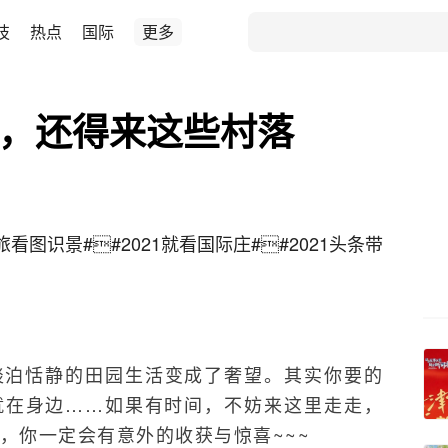
技
热点
国际
更多
行，还得来这些村落
旅看图识景#

#2021就看国际庄#

#2021头条带
淡泊恬静的田园生活变成了奢望。其实你要的
就在身边……如果有时间，不妨来这里走走，
，你一定会有意外的收获与惊喜~~~