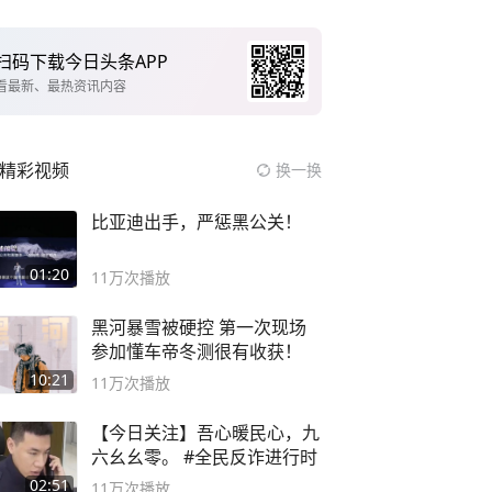
扫码下载今日头条APP
看最新、最热资讯内容
精彩视频
换一换
比亚迪出手，严惩黑公关！
01:20
11万
次播放
黑河暴雪被硬控 第一次现场
参加懂车帝冬测很有收获！
10:21
11万
次播放
【今日关注】吾心暖民心，九
六幺幺零。 #全民反诈进行时
02:51
11万
次播放