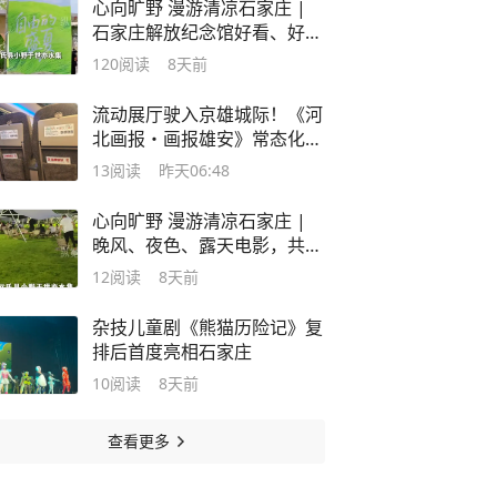
心向旷野 漫游清凉石家庄 |
石家庄解放纪念馆好看、好
逛，夏日打卡沉浸式互动新体
120
阅读
8天前
验
流动展厅驶入京雄城际！《河
北画报・画报雄安》常态化陈
列，打造行走的雄安宣传窗口
13
阅读
昨天06:48
心向旷野 漫游清凉石家庄 |
晚风、夜色、露天电影，共享
夏夜光影盛宴
12
阅读
8天前
杂技儿童剧《熊猫历险记》复
排后首度亮相石家庄
10
阅读
8天前
查看更多