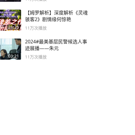
【姆罗解析】深度解析《灵魂
骇客2》剧情缘何惊艳
21:25
11万
次播放
2024#最美基层民警候选人事
迹展播——朱元
03:21
11万
次播放