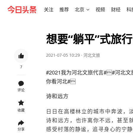
关注
推荐
北京
视频
财经
科
想要“躺平”式旅
2021-07-05 10:29
·
河北文旅
7
#2021我为河北文旅代言#

#河北文
你看河北#

评论
诗和远方
日日在高楼林立的城市中奔波，
收藏
诗和远方，也许离你不远，甚至
感受村落的静谧，追寻身心的宁静
分享