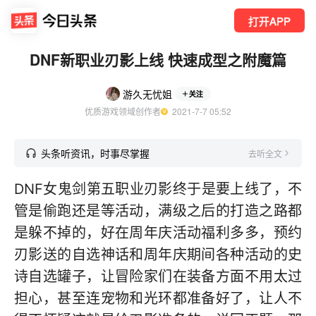
打开APP
DNF新职业刃影上线 快速成型之附魔篇
游久无忧姐
关注
优质游戏领域创作者
  2021-7-7 05:52
头条听资讯，时事尽掌握
去听全文
DNF女鬼剑第五职业刃影终于是要上线了，不
管是偷跑还是等活动，满级之后的打造之路都
是躲不掉的，好在周年庆活动福利多多，预约
刃影送的自选神话和周年庆期间各种活动的史
诗自选罐子，让冒险家们在装备方面不用太过
担心，甚至连宠物和光环都准备好了，让人不