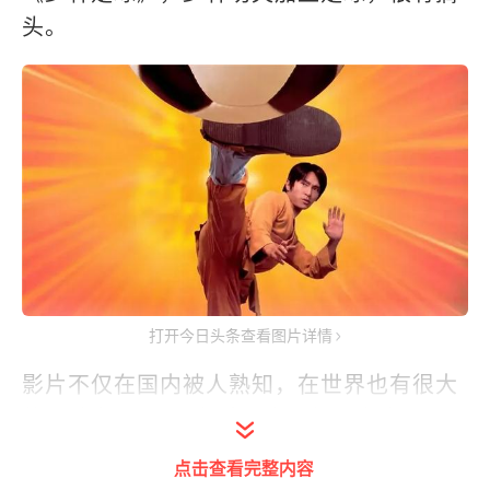
头。
打开今日头条查看图片详情
影片不仅在国内被人熟知，在世界也有很大
的影响力，2006年德国世界杯主办方买下
版权，在球场反复播放；
点击查看完整内容