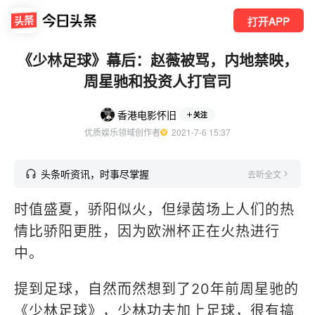
打开APP
《少林足球》幕后：赵薇被骂，内地禁映，
周星驰和投资人打官司
香港电影怀旧
关注
优质娱乐领域创作者
  2021-7-6 15:37
头条听资讯，时事尽掌握
去听全文
时值盛夏，骄阳似火，但绿茵场上人们的热
情比骄阳更胜，因为欧洲杯正在火热进行
中。
提到足球，自然而然想到了20年前周星驰的
《少林足球》，少林功夫加上足球，很有搞