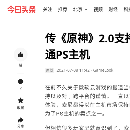
关注
推荐
北京
视频
财经
科
传《原神》2.0
通PS主机
赞
2021-07-08 11:42
·
GameLook
原创
在前不久关于微软云游戏的报道当中
2
持以及对于跨平台的谨慎。一直以
体验，索尼都得以在主机市场保持自己强大
收藏
为了PS主机的卖点之一。
分享
但相信很多玩家早就意识到了，索