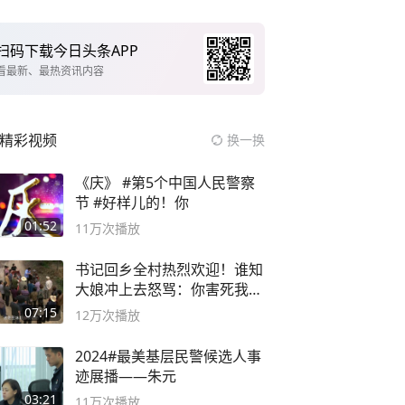
扫码下载今日头条APP
看最新、最热资讯内容
精彩视频
换一换
《庆》 #第5个中国人民警察
节 #好样儿的！你
01:52
11万
次播放
书记回乡全村热烈欢迎！谁知
大娘冲上去怒骂：你害死我儿
子
07:15
12万
次播放
2024#最美基层民警候选人事
迹展播——朱元
03:21
11万
次播放