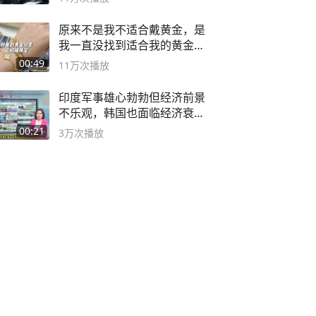
原来不是我不适合戴黄金，是
我一直没找到适合我的黄金
😭
00:49
11万
次播放
印度军事雄心勃勃但经济前景
不乐观，韩国也面临经济衰退
风险
00:21
3万
次播放