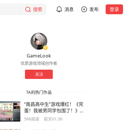
搜索
消息
发布
登录
GameLook
优质游戏领域创作者
关注
TA的热门作品
“南昌高中生”游戏爆红！《完
蛋！我被男同学包围了！》多
抽象？
566
阅读
前天01:30