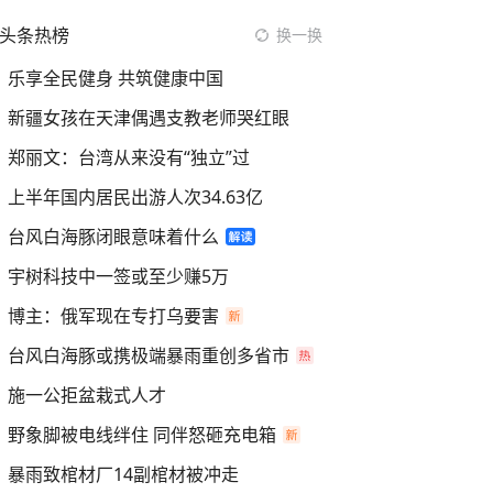
头条热榜
换一换
乐享全民健身 共筑健康中国
新疆女孩在天津偶遇支教老师哭红眼
郑丽文：台湾从来没有“独立”过
上半年国内居民出游人次34.63亿
台风白海豚闭眼意味着什么
宇树科技中一签或至少赚5万
博主：俄军现在专打乌要害
台风白海豚或携极端暴雨重创多省市
施一公拒盆栽式人才
野象脚被电线绊住 同伴怒砸充电箱
暴雨致棺材厂14副棺材被冲走