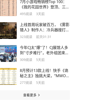
7月小游戏畅销榜Top 100：
《我的花园世界》登顶、三七
6款入榜领跑
495
阅读
3天前
上线首周玩家破百万，《雾影
猎人》制作人：冷兵器搜打撤
方向正确
323
阅读
前天01:31
今年CJ太"爆"了！CJ展馆人多
到"寸步难行"，老外组团来抢
中国游戏
309
阅读
5天前
8月预计13款上线！快手《诡
秘之主》独挑大梁，“MMO最
后一舞”？
277
阅读
5天前
查看更多