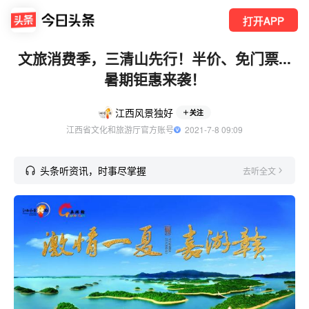
打开APP
文旅消费季，三清山先行！半价、免门票...
暑期钜惠来袭！
江西风景独好
关注
江西省文化和旅游厅官方账号
  2021-7-8 09:09
头条听资讯，时事尽掌握
去听全文