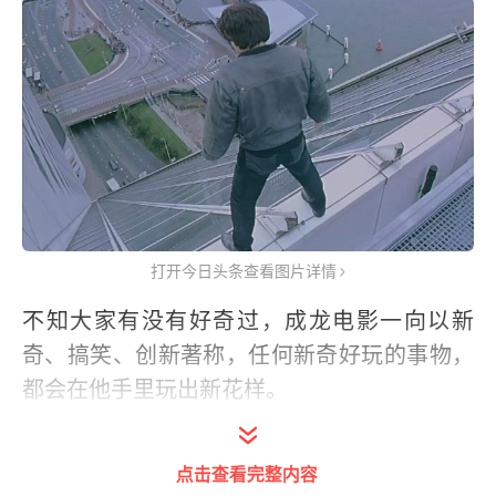
打开今日头条查看图片详情
不知大家有没有好奇过，成龙电影一向以新
奇、搞笑、创新著称，任何新奇好玩的事物，
都会在他手里玩出新花样。
但是去南非拍摄，明明有那么多的狮子、河
点击查看完整内容
马、鳄鱼等动物，却在电影中出现得很少，只