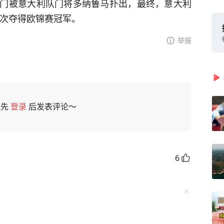
门被意大利队门将多纳鲁马扑出，最终，意大利
再次夺得欧锦赛冠军。
举报
请先
登录
后发表评论～
6