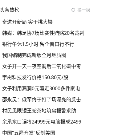
头条热榜
换一换
奋进开新局 实干挑大梁
韩媒：韩足协7场比赛性贿赂20名裁判
银行午休1.5小时 留个窗口行不行
我国编制完成新版全月地质图
女子开一天一夜空调后二氧化碳中毒
宇树科技发行价格150.80元/股
女子利用漏洞0元薅走3000多件家电
邵永灵：俄军终于打了场漂亮的反击
村民见眼镜王蛇茶地筑窝报警求助
余承东口误将24999元电脑报成2499
中国“五箭齐发”反制美国