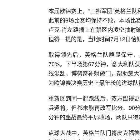
本届欧锦赛上，“三狮军团”英格兰队
此前的6场比赛均保持不败。本场比
卢克·肖左路插上在禁区内凌空抽射
值得一提的是，当地时间7月12日恰好
取得领先后，英格兰队略显保守，
70%。下半场第67分钟，意大利
线混乱，博努奇补射破门，帮助意大
为欧锦赛决赛历史上最年长的进球队
重新回到同一起跑线后，双方踢得更
兵遣将，但都未能再改写比分。90分
分钟的鏖战最终平局收场，两队只得
点球大战中，英格兰队门将皮克福德