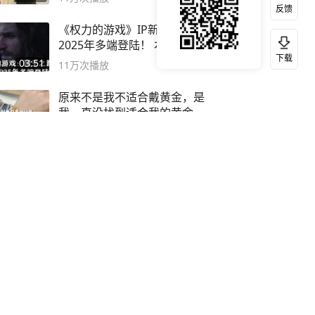
反馈
《权力的游戏》IP新游，
2025年多端登陆！ 本期内容
下载
概要
03:51
11万
次播放
原来不是我不适合戴黄金，是
我一直没找到适合我的黄金
😭
00:49
11万
次播放