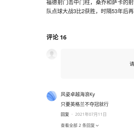
福德射门击中门柱，桑乔和萨卡的射
队点球大战3比2获胜，时隔53年后
评论
16
风姿卓越海浪Ky
只要英格兰不夺冠就行
回复
·
2021年07月11日
查看全部
2
条回复