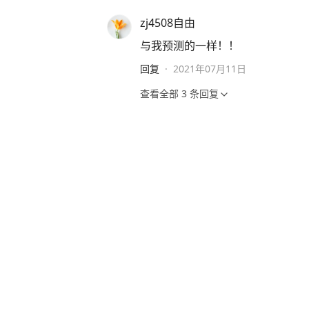
zj4508自由
与我预测的一样！！
回复
·
2021年07月11日
查看全部
3
条回复
凯哥
买意大利胜去兑奖，，说没有
回复
·
2021年07月12日
查