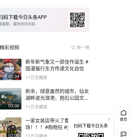
扫码下载今日头条APP
看最新、最热资讯内容
精彩视频
换一换
新年新气象又一部佳作诞生 #
国漫猫行东方传递文化自信
00:34
11万
次播放
新余，绿意盎然的城市，仙女
湖畔波光潋滟，抱石公园文化
深邃……
03:00
11万
次播放
首页
一家女装店带火了整个市
扫码下载今日头条
场！！！#购物狂 #女装店 #
高品质女装
02:00
11万
次播放