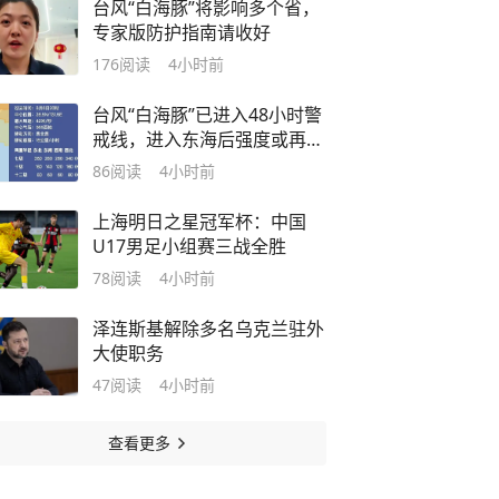
台风“白海豚”将影响多个省，
专家版防护指南请收好
176
阅读
4小时前
台风“白海豚”已进入48小时警
戒线，进入东海后强度或再度
加强
86
阅读
4小时前
上海明日之星冠军杯：中国
U17男足小组赛三战全胜
78
阅读
4小时前
泽连斯基解除多名乌克兰驻外
大使职务
47
阅读
4小时前
查看更多