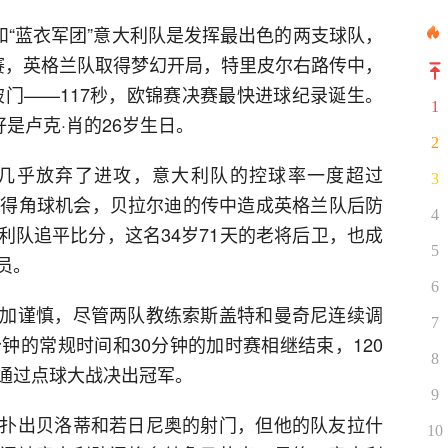
和“蓝衣军团”意大利队是发挥最出色的两支球队，
赛，英格兰队取得梦幻开局，特里皮尔右路传中，
破门——117秒，欧锦赛决赛最快进球纪录诞生。
1
是卢克·肖的26岁生日。
2
几乎放弃了进攻，意大利队的控球率一度超过
3
队获得角球机会，贝拉尔迪的传中造成英格兰队后防
4
利队追平比分，这名34岁71天的老将后卫，也成
5
员。
6
加谨慎，尽管两队教练索斯盖特和曼奇尼连续调
7
钟的常规时间和30分钟的加时赛相继结束，120
8
通过点球大战决出冠军。
9
扑出贝洛蒂和若日尼奥的射门，但他的队友拉什
10