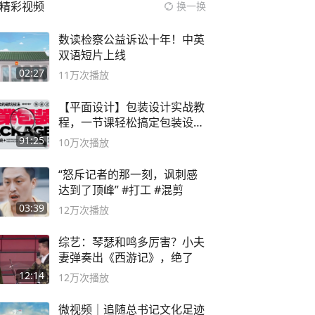
精彩视频
换一换
数读检察公益诉讼十年！中英
双语短片上线
02:27
11万
次播放
【平面设计】包装设计实战教
程，一节课轻松搞定包装设计
流程！
91:25
10万
次播放
“怒斥记者的那一刻，讽刺感
达到了顶峰” #打工 #混剪
03:39
12万
次播放
综艺：琴瑟和鸣多厉害？小夫
妻弹奏出《西游记》，绝了
12:14
12万
次播放
微视频｜追随总书记文化足迹