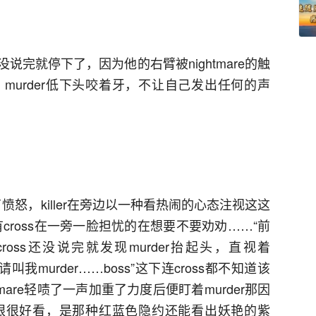
r还没说完就停下了，因为他的右臂被nightmare的触
murder低下头咬着牙，不让自己发出任何的声
上了愤怒，killer在旁边以一种看热闹的心态注视这这
有cross在一旁一脸担忧的在想要不要劝劝……“前
oss还没说完就发现murder抬起头，直视着
请叫我murder……boss”这下连cross都不知道该
tmare轻啧了一声加重了力度后便盯着murder那因
的左眼很好看，是那种红蓝色隐约还能看出妖艳的紫