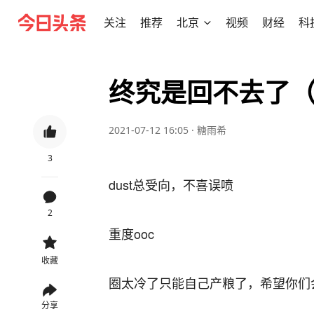
关注
推荐
北京
视频
财经
科
终究是回不去了（al
2021-07-12 16:05
·
糖雨希
3
dust总受向，不喜误喷
2
重度ooc
收藏
圈太冷了只能自己产粮了，希望你们
分享