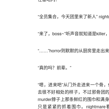
“全员集合，今天团里来了新人” nig
“来了，boss~”听声音就知道是kil
“……”horror则默默的从厨房里走
“真的吗？前辈。”
“嗯，进来吧”从门外走进来一个骨
去很不好相处的样子，不过邪骨团的成
murder脖子上那条鲜红的围巾和
只是紧紧的抓着围巾。nightm