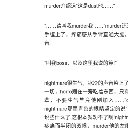
murder介绍道“这是dust他……”
“……请叫我murder我……”murde
手缠上了，疼痛感从手臂直通大脑，
音。
“叫我boss，以及这里我说的算!”
nightmare很生气，冰冷的声音染
一切，horro则在一旁吃着东西，只
辈，不要生气毕竟他刚加入……”cr
nightmare那墨青色的眼睛坚定的说“
说些什么了,这根本就劝不了啊!nigh
疼痛而半闭的双眼，murder他