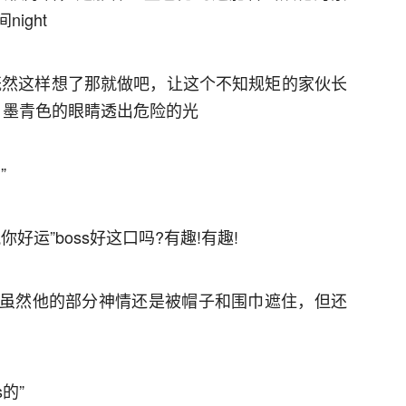
ight
…既然这样想了那就做吧，让这个不知规矩的家伙长
了下，墨青色的眼睛透出危险的光
”
你好运”boss好这口吗?有趣!有趣!
向killer虽然他的部分神情还是被帽子和围巾遮住，但还
的”