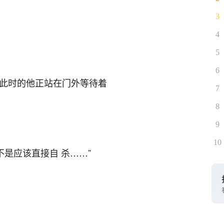
3
4
5
6
天，此时的他正站在门外等待着
7
8
9
10
不是应该直接自 杀……”