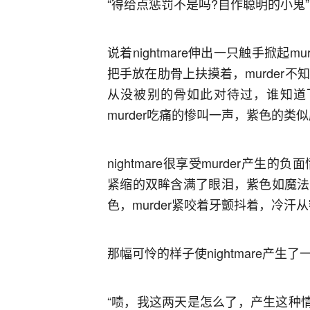
“得给点惩罚不是吗?自作聪明的小鬼”
说着nightmare伸出一只触手掀起mu
把手放在肋骨上扶摸着，murder不
从没被别的骨如此对待过，谁知道下一秒
murder吃痛的惨叫一声，紫色的
nightmare很享受murder产生
紧缩的双眸含满了眼泪，紫色如魔法
色，murder紧咬着牙颤抖着，冷汗
那幅可怜的样子使nightmare产
“啧，我这两天是怎么了，产生这种情绪