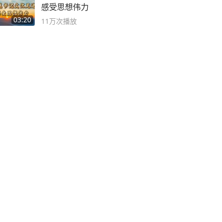
感受思想伟力
03:20
11万
次播放