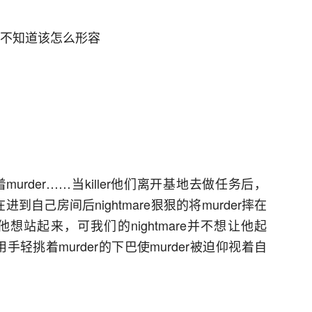
道语气不知道该怎么形容
着murder……当killer他们离开基地去做任务后，
，在进到自己房间后nightmare狠狠的将murder摔在
他想站起来，可我们的nightmare并不想让他起
下身用手轻挑着murder的下巴使murder被迫仰视着自