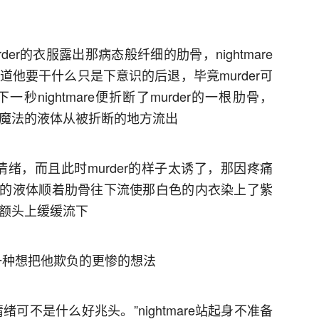
rder的衣服露出那病态般纤细的肋骨，nightmare
知道他要干什么只是下意识的后退，毕竟murder可
nightmare便折断了murder的一根肋骨，
类似魔法的液体从被折断的地方流出
的负面情绪，而且此时murder的样子太诱了，那因疼痛
的液体顺着肋骨往下流使那白色的内衣染上了紫
从额头上缓缓流下
生了一种想把他欺负的更惨的想法
可不是什么好兆头。”nightmare站起身不准备