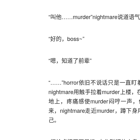
“叫他……murder”nightmare说
“好的，boss~”
“嗯，知道了前辈”
“……”horror依旧不说话只是一直盯
nightmare用触手拉着murder上楼
地上，疼痛感使murder闷哼一声，
来，nightmare走近murder，蹲
己。