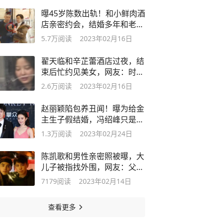
曝45岁陈数出轨！和小鲜肉酒
店亲密约会，结婚多年和老公
各玩各的
5.7万
阅读
2023年02月16日
翟天临和辛芷蕾酒店过夜，结
束后忙约见美女，网友：时间
管理大师
2.6万
阅读
2023年02月16日
赵丽颖陷包养丑闻！曝为给金
主生子假结婚，冯绍峰只是接
盘侠
1.3万
阅读
2023年02月24日
陈凯歌和男性亲密照被曝，大
儿子被指找外围，网友：父子
一个样
7179
阅读
2023年02月14日
查看更多