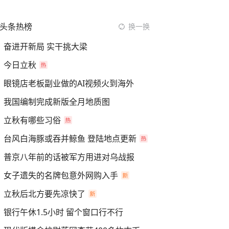
头条热榜
换一换
奋进开新局 实干挑大梁
今日立秋
眼镜店老板副业做的AI视频火到海外
我国编制完成新版全月地质图
立秋有哪些习俗
台风白海豚或吞并鲸鱼 登陆地点更新
普京八年前的话被军方用进对乌战报
女子遗失的名牌包意外网购入手
立秋后北方要先凉快了
银行午休1.5小时 留个窗口行不行