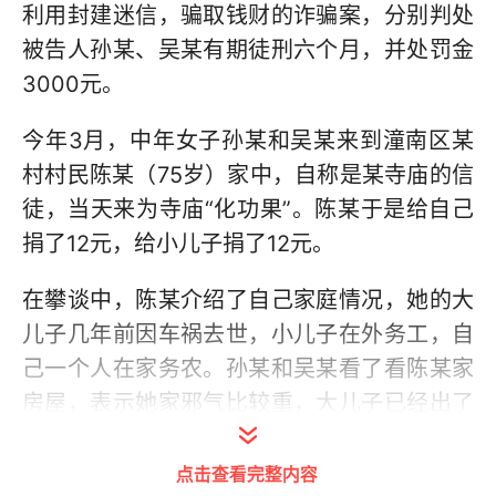
利用封建迷信，骗取钱财的诈骗案，分别判处
被告人孙某、吴某有期徒刑六个月，并处罚金
3000元。
今年3月，中年女子孙某和吴某来到潼南区某
村村民陈某（75岁）家中，自称是某寺庙的信
徒，当天来为寺庙“化功果”。陈某于是给自己
捐了12元，给小儿子捐了12元。
在攀谈中，陈某介绍了自己家庭情况，她的大
儿子几年前因车祸去世，小儿子在外务工，自
己一个人在家务农。孙某和吴某看了看陈某家
房屋，表示她家邪气比较重，大儿子已经出了
意外，小儿子也将有灾祸，只有给小儿子“改灾
星”才能避祸。
点击查看完整内容