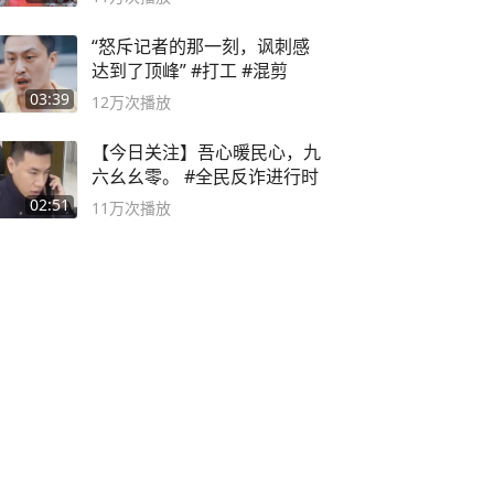
“怒斥记者的那一刻，讽刺感
达到了顶峰” #打工 #混剪
03:39
12万
次播放
【今日关注】吾心暖民心，九
六幺幺零。 #全民反诈进行时
02:51
11万
次播放