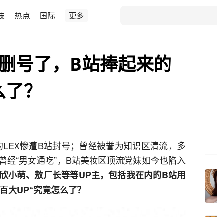
技
热点
国际
更多
针删号了，B站捧起来的
么了？
的LEX惨遭B站封号；曾经被誉为知识区清流，多
曾经“男女通吃”，B站美妆区顶流党妹如今也陷入
欣小萌、敖厂长等等UP主，包括我在内的B站用
百大UP“究竟怎么了？