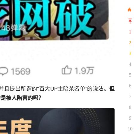
1
2
3
4
5
6
并且提出所谓的“百大UP主暗杀名单”的说法。
但
的是被人陷害的吗？
7
8
9
10