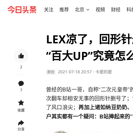
关注
推荐
北京
视频
财经
科
LEX凉了，回形
“百大UP”究竟怎
2
2021-07-18 20:57
·
卡密的密
原创
曾经的B站一哥，自称“二次元皇帝”
7
次翻车却相安无事的回形针删号了；
了风口浪尖；
再加上诸如纳豆奶奶、
收藏
户其实都有一个疑问：B站捧起来的”
分享