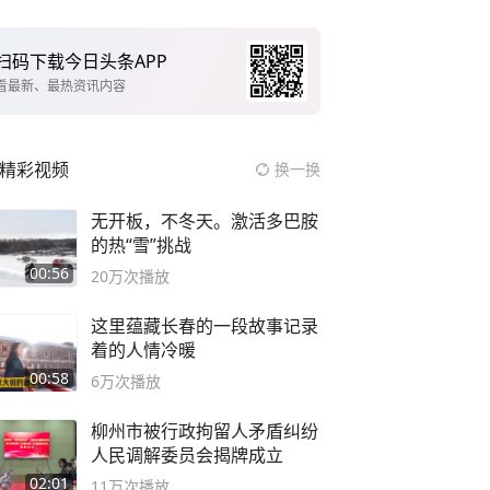
扫码下载今日头条APP
看最新、最热资讯内容
精彩视频
换一换
无开板，不冬天。激活多巴胺
的热“雪”挑战
00:56
20万
次播放
这里蕴藏长春的一段故事记录
着的人情冷暖
00:58
6万
次播放
柳州市被行政拘留人矛盾纠纷
人民调解委员会揭牌成立
02:01
11万
次播放