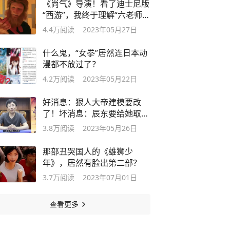
《尚气》导演！看了迪士尼版
“西游”，我终于理解“六老师”
了！
4.4万
阅读
2023年05月27日
什么鬼，“女拳”居然连日本动
漫都不放过了？
4.2万
阅读
2023年05月22日
好消息：狠人大帝建模要改
了！坏消息：辰东要给她取名
了？
3.8万
阅读
2023年05月26日
那部丑哭国人的《雄狮少
年》，居然有脸出第二部？
3.7万
阅读
2023年07月01日
查看更多