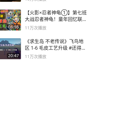
【火影×忍者神龟①】第七班
大战忍者神龟！童年回忆联动
论武？
08:55
11万
次播放
《求生岛 不老传说》飞鸟地
区 1-6 毛皮工艺升级 #还得是
主机大作
20:47
11万
次播放