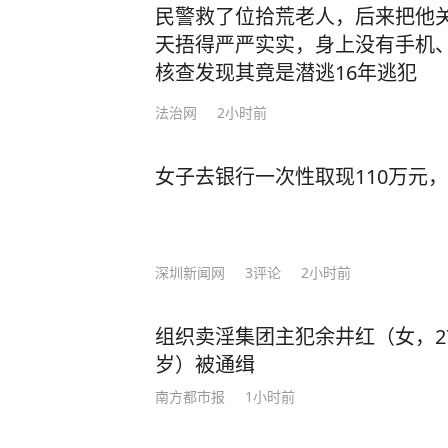
民警救了位拾荒老人，后来把他
天捂得严严实实，身上没有手机
核查发现其竟是潜逃16年逃犯
法治网
2小时前
女子去银行一次性取现110万元
深圳新闻网
3
评论
2小时前
组织卖淫集团主犯余井红（女，2
岁）被通缉
南方都市报
1小时前