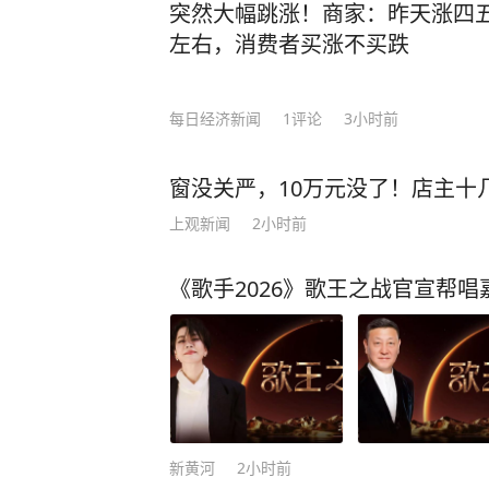
突然大幅跳涨！商家：昨天涨四
左右，消费者买涨不买跌
每日经济新闻
1
评论
3小时前
窗没关严，10万元没了！店主十
上观新闻
2小时前
《歌手2026》歌王之战官宣帮
新黄河
2小时前