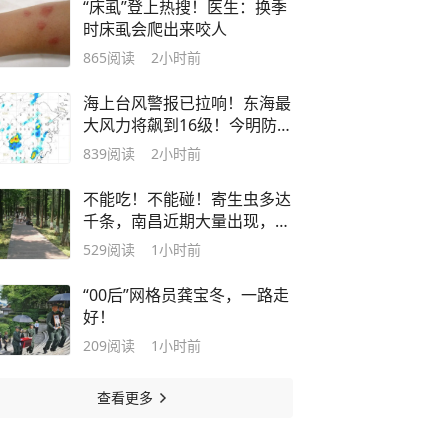
“床虱”登上热搜！医生：换季
时床虱会爬出来咬人
865
阅读
2小时前
海上台风警报已拉响！东海最
大风力将飙到16级！今明防暑
防雷，后天起防台风
839
阅读
2小时前
不能吃！不能碰！寄生虫多达
千条，南昌近期大量出现，发
现立即上报
529
阅读
1小时前
“00后”网格员龚宝冬，一路走
好！
209
阅读
1小时前
查看更多