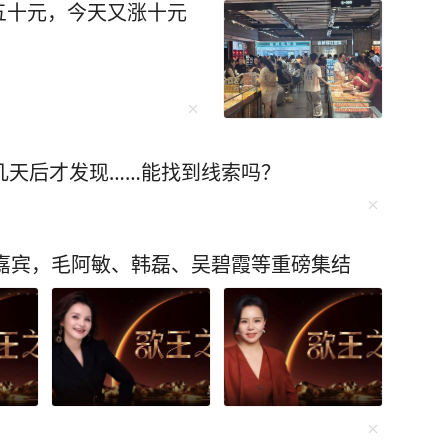
五十元，今天又涨十元
几天后才发现……能找到线索吗？
唱嘉宾，毛阿敏、韩磊、吴碧霞等重磅集结