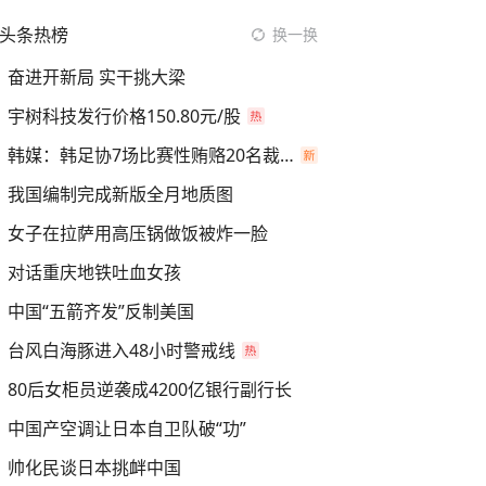
头条热榜
换一换
奋进开新局 实干挑大梁
宇树科技发行价格150.80元/股
韩媒：韩足协7场比赛性贿赂20名裁判
我国编制完成新版全月地质图
女子在拉萨用高压锅做饭被炸一脸
对话重庆地铁吐血女孩
中国“五箭齐发”反制美国
台风白海豚进入48小时警戒线
80后女柜员逆袭成4200亿银行副行长
中国产空调让日本自卫队破“功”
帅化民谈日本挑衅中国