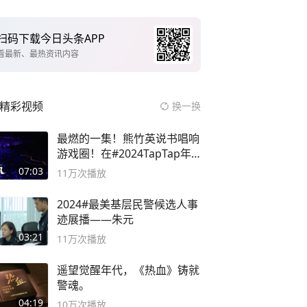
扫码下载今日头条APP
看最新、最热资讯内容
精彩视频
换一换
最燃的一集！熊竹英说书唱响
游戏圈！在#2024TapTap年
度游戏大赏
07:03
11万
次播放
2024#最美基层民警候选人事
迹展播——朱元
03:21
11万
次播放
遥望觉醒年代，《热血》铸就
警魂。
04:19
10万
次播放