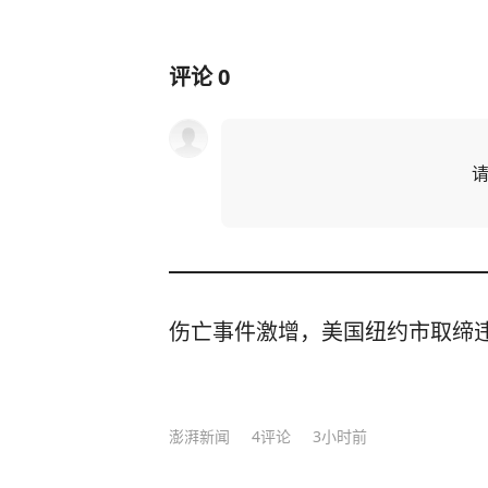
评论
0
伤亡事件激增，美国纽约市取缔
澎湃新闻
4
评论
3小时前