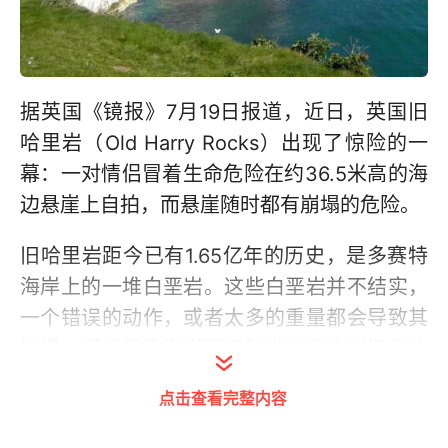
据英国《镜报》7月19日报道，近日，英国旧
哈里岩（Old Harry Rocks）出现了惊险的一
幕：一对情侣冒着生命危险在约36.5米高的海
边悬崖上自拍，而悬崖随时都有崩塌的危险。
旧哈里岩距今已有1.65亿年的历史，是多赛特
海岸上的一堆白垩岩。这些白垩岩并不结实，
一个错误的动作，或者太多的重量都会导致其
崩塌。斯沃尼奇海岸警卫队发布了这对情侣的
照片，并警告人们一定要小心。一名发言人表
点击查看完整内容
示：“这张照片是在旧哈里岩附近钓鱼的人拍摄
的，当时是晚上8点左右。第二天我们就去该