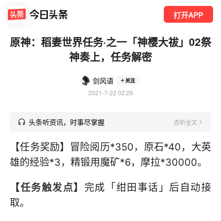
打开APP
原神：稻妻世界任务·之一「神樱大祓」02祭
神奏上，任务解密
剑风语
关注
2021-7-22 02:26
头条听资讯，时事尽掌握
去听全文
【任务奖励】冒险阅历*350，原石*40，大英
雄的经验*3，精锻用魔矿*6，摩拉*30000。
【任务触发点】
完成「绀田事话」后自动接
取。