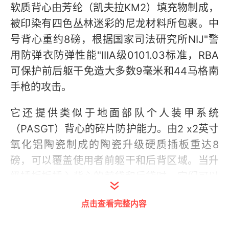
软质背心由芳纶（凯夫拉KM2）填充物制成，
被印染有四色丛林迷彩的尼龙材料所包裹。中
号背心重约8磅，根据国家司法研究所NIJ"警
用防弹衣防弹性能"IIIA级0101.03标准，RBA
可保护前后躯干免造大多数9毫米和44马格南
手枪的攻击。
它还提供类似于地面部队个人装甲系统
（PASGT）背心的碎片防护能力。由2 x2英寸
氧化铝陶瓷制成的陶瓷升级硬质插板重达8
磅，可以覆盖使用者前躯干和后背区域。当升
级插板板插入背心的前袋和后袋时，它们可以
防护身体大约10×12英寸面积的区域，抵挡来
点击查看完整内容
自5.56毫米和7.62毫米口径弹药的攻击。(来
源：