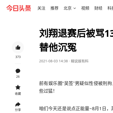
关注
推荐
北京
视频
财经
科
刘翔退赛后被骂1
替他沉冤
373
2021-08-03 14:38
·
糊说娱有料
26
前有娱乐圈“吴签”男疑似性侵被刑
些过猛！
收藏
咱们今天还是说点正能量~8月1日，苏
分享