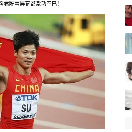
料君隔着屏幕都激动不已！