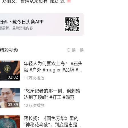
郑丽文：台湾从来没有“独立”过
扫码下载今日头条APP
看最新、最热资讯内容
精彩视频
换一换
年轻人为何喜欢上岛？ #石头
岛 #户外 #mugler #品牌 #足
球流氓
02:02
11万
次播放
“怒斥记者的那一刻，讽刺感
达到了顶峰” #打工 #混剪
03:39
12万
次播放
蒋长扬：《国色芳华》里的
“神秘花鸟使”，到底是忠是