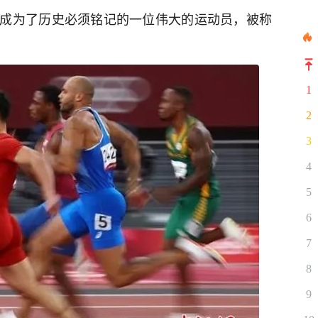
成为了历史必须铭记的一位伟大的运动员，被称
1
2
3
4
5
6
7
8
9