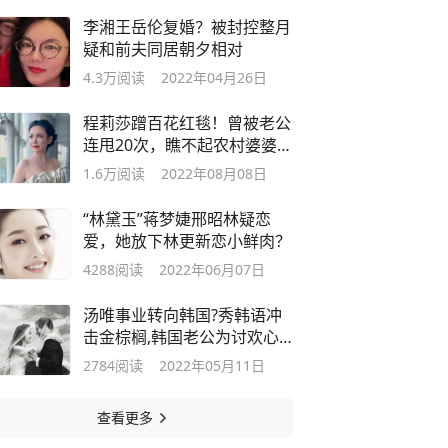
李湘王岳伦复婚？被封控整月
疑和前夫同居朝夕相对
4.3万
阅读
2022年04月26日
程莉莎蹭百花红毯！曾被老公
连甩20次，瞧不起农村婆婆没
文化
1.6万
阅读
2022年08月08日
“林黛玉”蒋梦婕邢昭林疑恋
爱，她放下林更新恋小鲜肉？
4288
阅读
2022年06月07日
汤唯事业转向韩国?秀韩语冲
击金棕榈,韩国老公为讨欢心
豪掷13.5亿
2784
阅读
2022年05月11日
查看更多