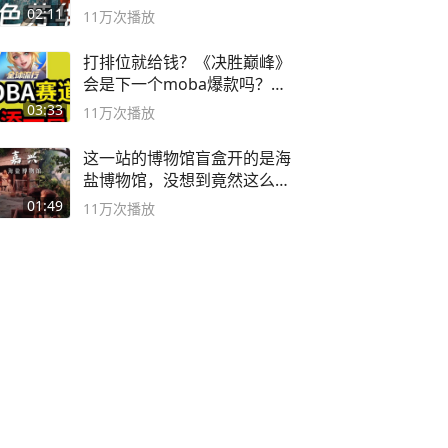
奸？
02:11
11万
次播放
打排位就给钱？《决胜巅峰》
会是下一个moba爆款吗？#
决胜巅峰
03:33
11万
次播放
这一站的博物馆盲盒开的是海
盐博物馆，没想到竟然这么好
逛！
01:49
11万
次播放