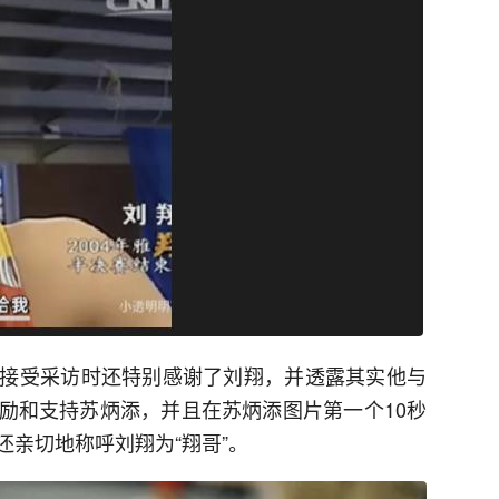
接受采访时还特别感谢了刘翔，并透露其实他与
励和支持苏炳添，并且在苏炳添图片第一个10秒
亲切地称呼刘翔为“翔哥”。