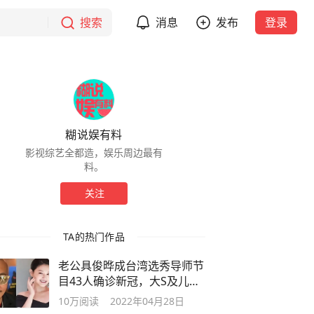
搜索
消息
发布
登录
糊说娱有料
影视综艺全都造，娱乐周边最有
料。
关注
TA的热门作品
老公具俊晔成台湾选秀导师节
目43人确诊新冠，大S及儿女
恐成密接
10万
阅读
2022年04月28日