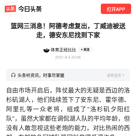
打开APP
篮网三消息！阿德考虑复出，丁威迪被送
走，德安东尼找到下家
体育正经比比
关注
2021-8-4 23:06
头条听资讯，时事尽掌握
去听全文
自由市场开启后，阵仗最大的无疑是西边的洛
杉矶湖人，他们陆续签下了安东尼、霍华德、
阿里扎等一众老将，组成了“洛杉矶夕阳红
队”，虽然大家都在调侃湖人队的平均年龄，但
没有人敢忽视这些老炮的能力，对比热闹的西