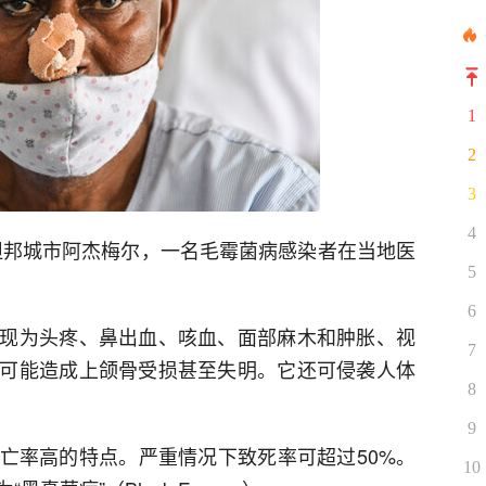
1
2
3
4
斯坦邦城市阿杰梅尔，一名毛霉菌病感染者在当地医
5
6
现为头疼、鼻出血、咳血、面部麻木和肿胀、视
7
可能造成上颌骨受损甚至失明。它还可侵袭人体
8
9
亡率高的特点。严重情况下致死率可超过50%。
10