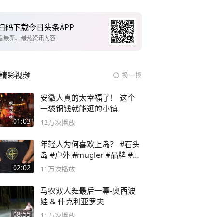
扫码下载今日头条APP
看最新、最热资讯内容
精彩视频
换一换
安徽人真的太幸福了！ 这个
一袋铜钱就能逛的小镇
01:03
12万
次播放
年轻人为何喜欢上岛？ #石头
岛 #户外 #mugler #品牌 #足
球流氓
02:02
11万
次播放
马农双人舞最后一幕-奥西波
娃 & 什克利亚罗夫
08:55
11万
次播放