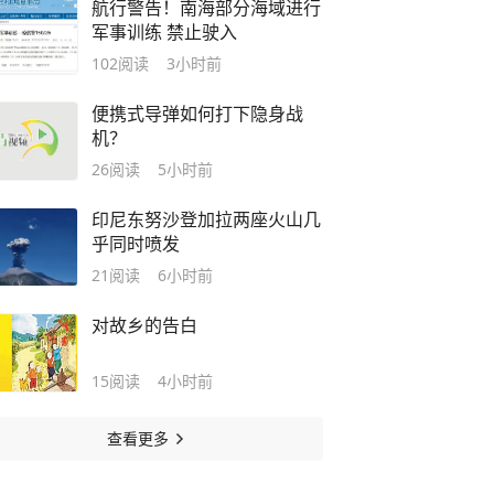
航行警告！南海部分海域进行
军事训练 禁止驶入
102
阅读
3小时前
便携式导弹如何打下隐身战
机？
26
阅读
5小时前
印尼东努沙登加拉两座火山几
乎同时喷发
21
阅读
6小时前
对故乡的告白
15
阅读
4小时前
查看更多