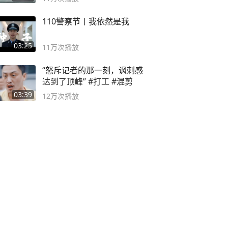
110警察节丨我依然是我
03:25
11万
次播放
“怒斥记者的那一刻，讽刺感
达到了顶峰” #打工 #混剪
03:39
12万
次播放