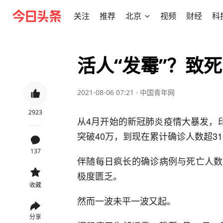
关注
推荐
北京
视频
财经
科
活人“发霉”？致
2021-08-06 07:21
·
中国青年网
2923
从4月开始的新冠肺炎疫情大暴发，
突破40万，到现在累计确诊人数超31
137
伴随每日疯长的确诊病例与死亡人数
极度匮乏。
收藏
然而一波未平一波又起。
分享