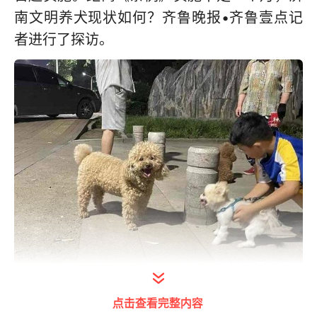
南文明养犬现状如何？齐鲁晚报•齐鲁壹点记
者进行了探访。
路上遛狗大都拴绳，一到小区便“撒欢”
点击查看完整内容