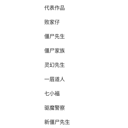
代表作品
败家仔
僵尸先生
僵尸家族
灵幻先生
一眉道人
七小福
驱魔警察
新僵尸先生