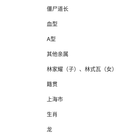
僵尸道长
血型
A型
其他亲属
林家耀（子）、林式瓦（女）
籍贯
上海市
生肖
龙