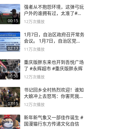
强者从不抱怨环境，这弹弓玩
户外的谁拥有过，太准了#弹
弓#户外
00:15
12万
次播放
1月7日，自治区政府召开常务
会议。 1月7日，自治区党委
副书记
02:17
11万
次播放
重庆版胖东来也开到吾悦广场
了 #永辉超市 #重庆版胖永辉
00:50
12万
次播放
书记回乡全村热烈欢迎！谁知
大娘冲上去怒骂：你害死我儿
子
07:15
12万
次播放
新年新气象又一部佳作诞生 #
国漫猫行东方传递文化自信