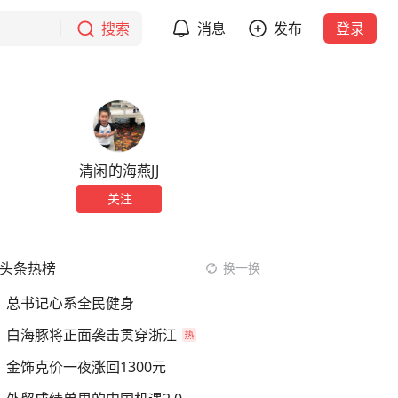
搜索
消息
发布
登录
清闲的海燕JJ
关注
头条热榜
换一换
总书记心系全民健身
白海豚将正面袭击贯穿浙江
金饰克价一夜涨回1300元