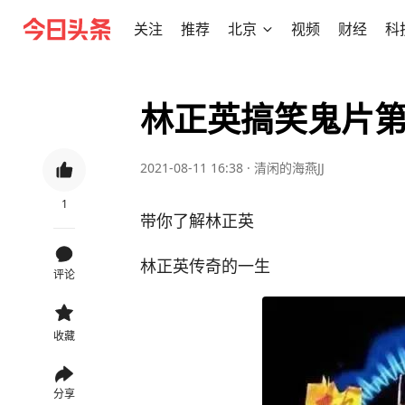
关注
推荐
北京
视频
财经
科
林正英搞笑鬼片
2021-08-11 16:38
·
清闲的海燕JJ
1
带你了解林正英
林正英传奇的一生
评论
收藏
分享