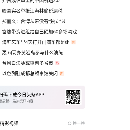
外贸成绩单里的中国机遇2.0
峰哥实名举报汪海林偷税漏税
郑丽文：台湾从来没有“独立”过
富婆带资进组给自己硬加60多场吻戏
海鲜忘车里4天打开门满车都是蛆
轰-6J现身黄岩岛参与什么演练
台风白海豚或重创多省市
以色列驻成都总领事馆关闭
扫码下载今日头条APP
看最新、最热资讯内容
精彩视频
换一换