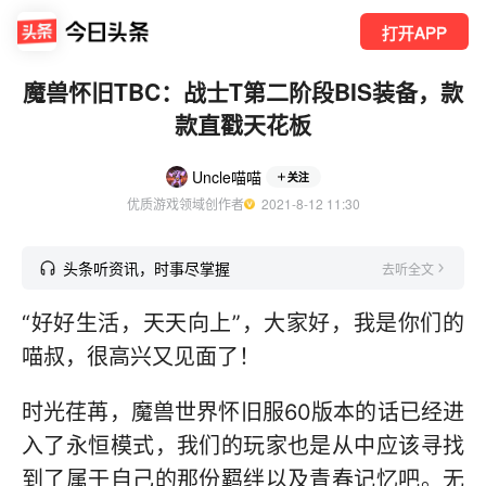
打开APP
魔兽怀旧TBC：战士T第二阶段BIS装备，款
款直戳天花板
Uncle喵喵
关注
优质游戏领域创作者
  2021-8-12 11:30
头条听资讯，时事尽掌握
去听全文
“好好生活，天天向上”，大家好，我是你们的
喵叔，很高兴又见面了！
时光荏苒，魔兽世界怀旧服60版本的话已经进
入了永恒模式，我们的玩家也是从中应该寻找
到了属于自己的那份羁绊以及青春记忆吧。无