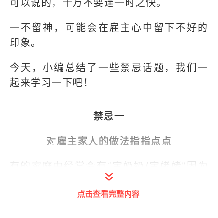
可以说的，千万不要逞一时之快。
一不留神，可能会在雇主心中留下不好的
印象。
今天，小编总结了一些禁忌话题，我们一
起来学习一下吧！
禁忌一
对雇主家人的做法指指点点
有的家庭中经常会有“宝奶奶/宝姥姥"因为
不放心也来照顾，当月嫂们遇到老一辈人
点击查看完整内容
的照顾方法有错误时，切忌直接回怼，并
指指点点。就比如宝奶奶直接烧水煮牛奶