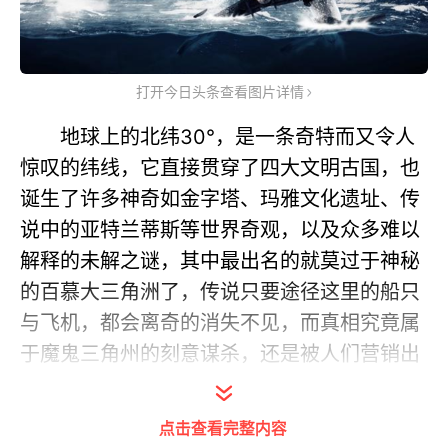
打开今日头条查看图片详情
地球上的北纬30°，是一条奇特而又令人
惊叹的纬线，它直接贯穿了四大文明古国，也
诞生了许多神奇如金字塔、玛雅文化遗址、传
说中的亚特兰蒂斯等世界奇观，以及众多难以
解释的未解之谜，其中最出名的就莫过于神秘
的百慕大三角洲了，传说只要途径这里的船只
与飞机，都会离奇的消失不见，而真相究竟属
于魔鬼三角州的刻意谋杀，还是被人们营销出
来的嘘头呢？整个困扰着人们上百年的谜团，
还要从一桩谜一样的飞机失踪事故说起。
点击查看完整内容