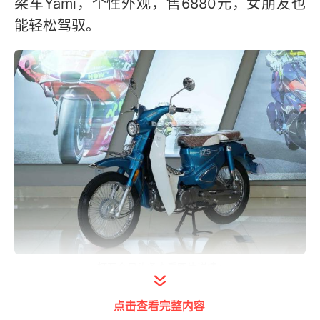
梁车Yami，个性外观，售6880元，女朋友也
能轻松驾驭。
打开今日头条查看图片详情
宗申Yami能够让人眼前一亮，独特优雅的造型
点击查看完整内容