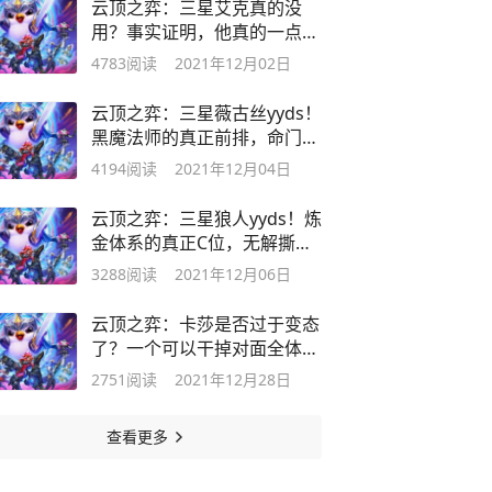
云顶之弈：三星艾克真的没
用？事实证明，他真的一点用
都没有
4783
阅读
2021年12月02日
云顶之弈：三星薇古丝yyds！
黑魔法师的真正前排，命门只
有一个
4194
阅读
2021年12月04日
云顶之弈：三星狼人yyds！炼
金体系的真正C位，无解撕咬
敌人
3288
阅读
2021年12月06日
云顶之弈：卡莎是否过于变态
了？一个可以干掉对面全体的
英雄
2751
阅读
2021年12月28日
查看更多