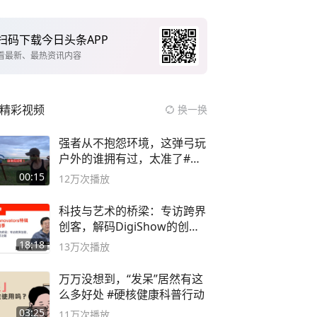
扫码下载今日头条APP
看最新、最热资讯内容
精彩视频
换一换
强者从不抱怨环境，这弹弓玩
户外的谁拥有过，太准了#弹
弓#户外
00:15
12万
次播放
科技与艺术的桥梁：专访跨界
创客，解码DigiShow的创新
之路
18:18
13万
次播放
万万没想到，“发呆”居然有这
么多好处 #硬核健康科普行动
03:25
11万
次播放