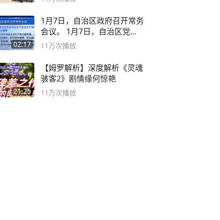
1月7日，自治区政府召开常务
会议。 1月7日，自治区党委
副书记
02:17
11万
次播放
【姆罗解析】深度解析《灵魂
骇客2》剧情缘何惊艳
21:25
11万
次播放