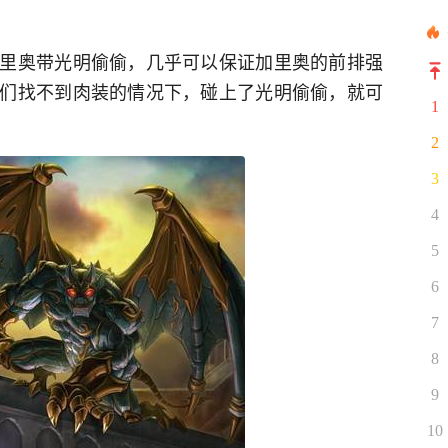
里奥带光明偷偷，几乎可以保证加里奥的前排强
们找不到肉装的情况下，碰上了光明偷偷，就可
1
2
3
4
5
6
7
8
9
10