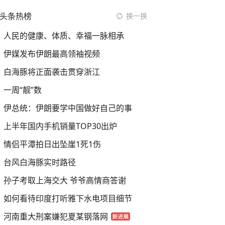
头条热榜
换一换
人民的健康、体质、幸福一脉相承
伊媒发布伊朗最高领袖视频
白海豚将正面袭击贯穿浙江
一周“靓”数
伊总统：伊朗要学中国做好自己的事
上半年国内手机销量TOP30出炉
情侣平潭拍日出坠崖1死1伤
台风白海豚实时路径
孙子考取上海交大 爷爷高情商答谢
如何看待印度打听雅下水电项目细节
河南重大刑案嫌犯夏某钢落网