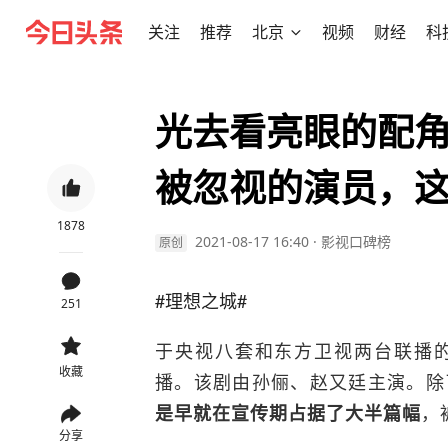
关注
推荐
北京
视频
财经
科
光去看亮眼的配
被忽视的演员，
1878
2021-08-17 16:40
·
影视口碑榜
原创
#理想之城#
251
于央视八套和东方卫视两台联播
收藏
播。该剧由孙俪、赵又廷主演。除
，
是早就在宣传期占据了大半篇幅
分享