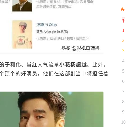
1
2
3
4
、当红人气流量
。此外，
的于和伟
小花杨超越
5
个顶个的好演员，他们在这部剧当中将担任着
6
7
8
9
10