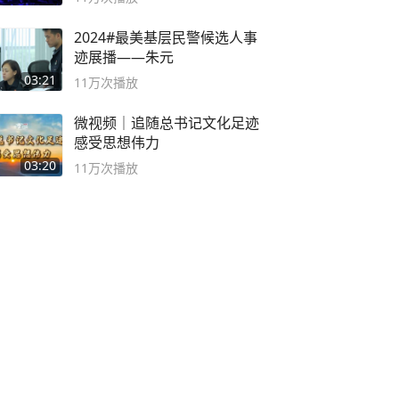
2024#最美基层民警候选人事
迹展播——朱元
03:21
11万
次播放
微视频｜追随总书记文化足迹
感受思想伟力
03:20
11万
次播放