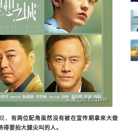
现，
有两位配角虽然没有被在宣传期拿来大做
熟得要拍大腿尖叫的人。