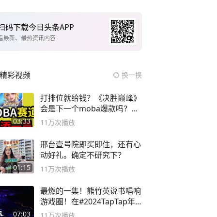
扫码下载今日头条APP
看最新、最热资讯内容
精彩视频
换一换
打排位就给钱？《决胜巅峰》
会是下一个moba爆款吗？#
决胜巅峰
03:33
11万
次播放
邢台壹号院即买即住，还有心
动好礼。确定不研究下？
01:15
11万
次播放
最燃的一集！熊竹英说书唱响
游戏圈！在#2024TapTap年
度游戏大赏
07:03
11万
次播放