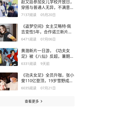
赵又廷参加女儿学校开放日，
穿搭与普通人无异，不满意女
儿的颜值
7137
阅读
05月20日
《盗梦空间》女主艾略特·佩
吉变性5年，合作诺兰新片，
晒出腹肌照
6471
阅读
07月06日
黄渤新片一日游，《功夫女
足》被《八仙》反超，暑期档
真乱
6331
阅读
9天前
《功夫女足》全员升咖，张小
斐110亿登顶，19岁雪野成最
大黑马
6035
阅读
07月21日
查看更多