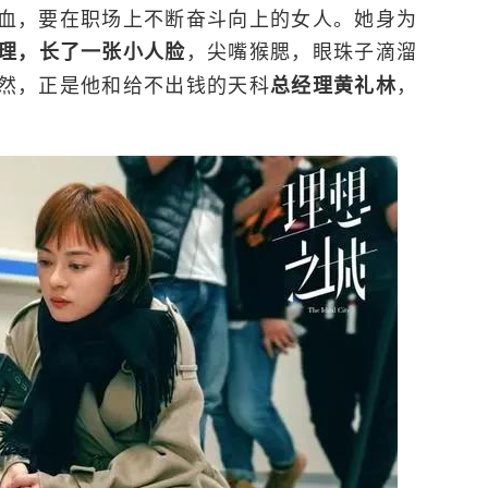
血，要在职场上不断奋斗向上的女人。她身为
，尖嘴猴腮，眼珠子滴溜
理，长了一张小人脸
然，正是他和给不出钱的天科
，
总经理黄礼林