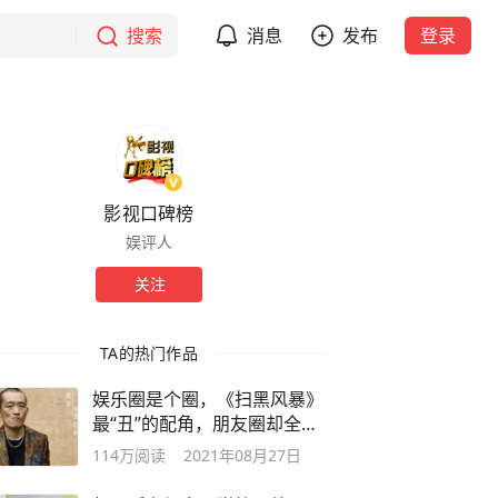
搜索
消息
发布
登录
影视口碑榜
娱评人
关注
TA的热门作品
娱乐圈是个圈，《扫黑风暴》
最“丑”的配角，朋友圈却全都
是大咖
114万
阅读
2021年08月27日