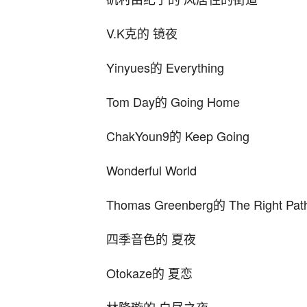
V.K克的 镜夜
Yinyues的 Everything
Tom Day的 Going Home
ChakYoun9的 Keep Going
Wonderful World
Thomas Greenberg的 The Right Pat
四季音色的 夏夜
Otokaze的 夏恋