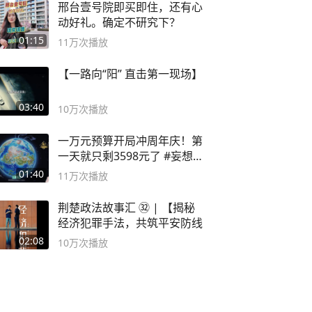
邢台壹号院即买即住，还有心
动好礼。确定不研究下？
01:15
11万
次播放
【一路向“阳” 直击第一现场】
03:40
10万
次播放
一万元预算开局冲周年庆！第
一天就只剩3598元了 #妄想山
海
01:40
11万
次播放
荆楚政法故事汇 ㉜ | 【揭秘
经济犯罪手法，共筑平安防线
02:08
10万
次播放