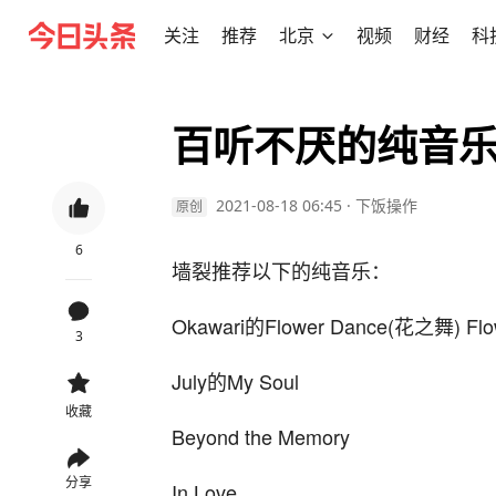
关注
推荐
北京
视频
财经
科
百听不厌的纯音
2021-08-18 06:45
·
下饭操作
原创
6
墙裂推荐以下的纯音乐：
Okawari的Flower Dance(花之舞) Fl
3
July的My Soul
收藏
Beyond the Memory
分享
In Love