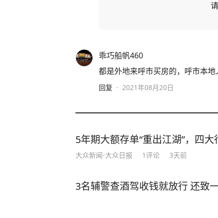
乖巧船帆460
都是外地来呼市买房的，呼市本地
回复
·
2021年08月20日
5年期大额存单“重出江湖”，四大行
大众新闻-大众日报
1
评论
3天前
3名辅警查酒驾收钱就放行 还致