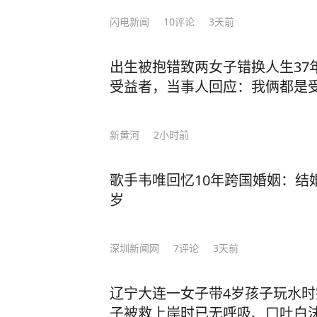
闪电新闻
10
评论
3天前
出生被抱错致两女子错换人生37
受益者，当事人回应：我俩都是
新黄河
2小时前
歌手韦唯回忆10年跨国婚姻：结
岁
深圳新闻网
7
评论
3天前
辽宁大连一女子带4岁孩子玩水
子被救上岸时已无呼吸、口吐白