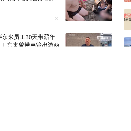
东来员工30天带薪年
”，于东来曾带高管出游两
天
船时遭高速冲撞，受伤落水后牺牲，被追授