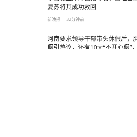
复苏将其成功救回
新晚报
32分钟前
河南要求领导干部带头休假后，胖
假引热议，还有10天“不开心假
个月，建议年休假至少20天至40
极目新闻
32
评论
14小时前
年仅25岁，海警谯禾林查证走私
为“中国武警忠诚卫士”