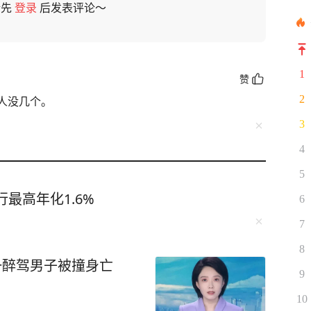
请先
登录
后发表评论～
1
赞
2
人没几个。
3
4
5
最高年化1.6%
6
7
8
一醉驾男子被撞身亡
9
10