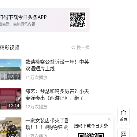
扫码下载今日头条APP
看最新、最热资讯内容
精彩视频
换一换
数读检察公益诉讼十年！中英
双语短片上线
02:27
11万
次播放
综艺：琴瑟和鸣多厉害？小夫
妻弹奏出《西游记》，绝了
12:14
12万
次播放
首页
一家女装店带火了整个市
扫码下载今日头条
场！！！#购物狂 #女装店 #
高品质女装
02:00
11万
次播放