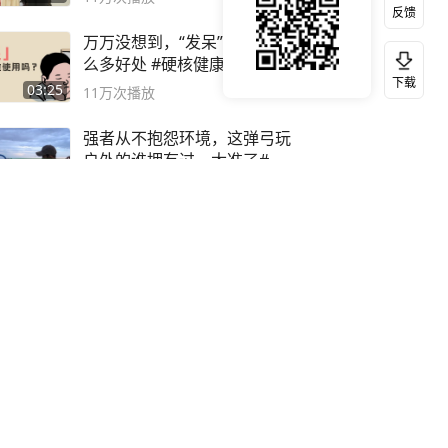
反馈
万万没想到，“发呆”居然有这
么多好处 #硬核健康科普行动
下载
03:25
11万
次播放
强者从不抱怨环境，这弹弓玩
户外的谁拥有过，太准了#弹
弓#户外
00:15
12万
次播放