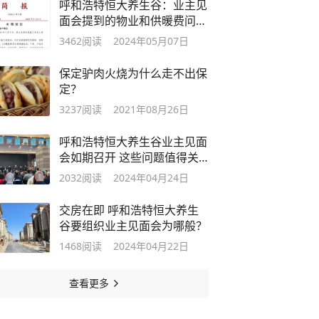
呼和浩特恒大养生谷：业主见
面会提到的物业和供暖费问题
解决方案
3462
阅读
2024年05月07日
保定驴肉火烧为什么走不出保
定？
3237
阅读
2021年08月26日
呼和浩特恒大养生谷业主见面
会如期召开 这些问题值得关
注
2032
阅读
2024年04月24日
交房在即 呼和浩特恒大养生
谷要组织业主见面会为哪般？
1468
阅读
2024年04月22日
查看更多