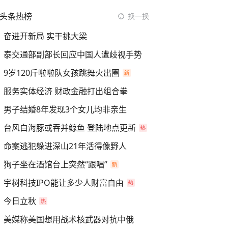
头条热榜
换一换
奋进开新局 实干挑大梁
泰交通部副部长回应中国人遭歧视手势
9岁120斤啦啦队女孩跳舞火出圈
服务实体经济 财政金融打出组合拳
男子结婚8年发现3个女儿均非亲生
台风白海豚或吞并鲸鱼 登陆地点更新
命案逃犯躲进深山21年活得像野人
狗子坐在酒馆台上突然“跟唱”
宇树科技IPO能让多少人财富自由
今日立秋
美媒称美国想用战术核武器对抗中俄