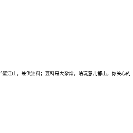
半壁江山，兼供油料；豆科是大杂烩，啥玩意儿都出，你关心的