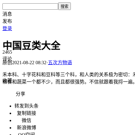
搜索
消息
发布
登录
中国豆类大全
2465
评论
原创
2021-08-22 08:32
·
五次方物语
禾本科、十字花科和豆科等三个科，和人类的关系极为密切：
收藏
粮食和蔬菜一个都不少，而且都很强势。不信就跟着我捋一遍
分享
转发到头条
复制链接
微信
新浪微博
QQ空间