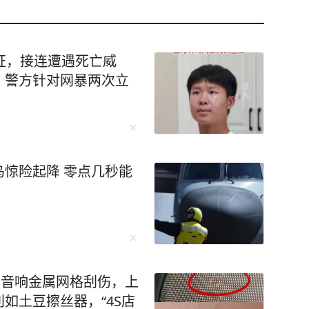
证，接连遭遇死亡威
，警方针对网暴两次立
惊险起降 零点几秒能
被音响金属网格刮伤，上
如土豆擦丝器，“4S店