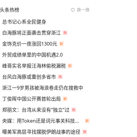
头条热榜
换一换
总书记心系全民健身
白海豚将正面袭击贯穿浙江
金饰克价一夜涨回1300元
外贸成绩单里的中国机遇2.0
峰哥实名举报汪海林偷税漏税
台风白海豚或重创多省市
浙江一9岁男孩被海浪卷走仍在搜救中
丁俊晖中国公开赛首轮出局
郑丽文：台湾从来没有“独立”过
央媒：用Token还是词元事关科技话语权
曝美军高层寻找摆脱伊朗战事的途径