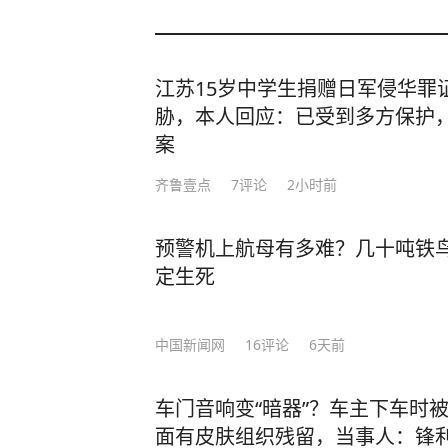
江苏15岁中学生捐赠日军侵华罪
胁，本人回应：已受到多方保护
案
齐鲁壹点
7
评论
2小时前
预警机上航母有多难？几十吨铁鸟
定生死
中国新闻网
16
评论
6天前
车门音响变“暗器”？车主下车时
面有皮肤组织残留，当事人：锋利