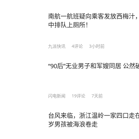
某：我觉得依赖“智驾”确实不太好，
了，接受处罚。 对于魏某的违法行为
南航一航班疑向乘客发放西梅汁
00元。 （来源：央视新闻客户端）
中排队上厕所！
场下载“极目新闻”客户端，未经授权
线索，一经采纳即付报酬。24小时报料热线
九派快讯
4
评论
3小时前
“90后”无业男子和军嫂同居 公
闪电新闻
19
评论
7天前
台风来临，浙江温岭一家四口走
岁男孩被海浪卷走