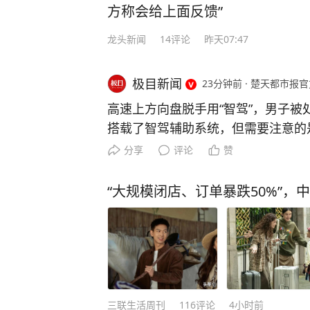
方称会给上面反馈”
龙头新闻
14
评论
昨天07:47
极目新闻
23分钟前
·
楚天都市报官
高速上方向盘脱手用“智驾”，男子被
搭载了智驾辅助系统，但需要注意的
方向盘属于违法行为。近日在京沪高
分享
评论
赞
驾”，双手脱离方向盘玩手机，被警方
午，在G2京沪高速入沪方向S20外
“大规模闭店、订单暴跌50%”，
手离开方向盘，低头操作手机，警方
定公安分局交管支队高速大队民警传
处理。民警严肃指出，车辆“智驾”系
正意义上的自动驾驶，驾驶员上路必
方向盘属于违法行为。 嘉定公安分
哪怕是万分之一的概率，我们作为个体
三联生活周刊
116
评论
4小时前