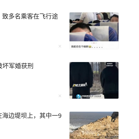
安全意识也越来越模糊
，警方处以记3分、罚款2
，致多名乘客在飞行途
 更多精彩资讯请在应用市
请勿转载，欢迎提供新闻
027-86777777。
然破坏军婚获刑
在海边堤坝上，其中一9