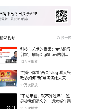
扫码下载今日头条APP
看最新、最热资讯内容
精彩视频
换一换
科技与艺术的桥梁：专访跨界
创客，解码DigiShow的创新
之路
18:18
13万
次播放
主播带你看“两会”vlog 看大兴
政协如何“新”意满满绘未来！
03:01
12万
次播放
“不贴年画，就不算过年”，这
是被我们遗忘的非遗木板年画
00:41
11万
次播放