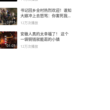
书记回乡全村热烈欢迎！谁知
大娘冲上去怒骂：你害死我儿
子
07:15
12万
次播放
安徽人真的太幸福了！ 这个
一袋铜钱就能逛的小镇
01:03
12万
次播放