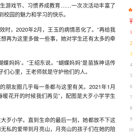
生游戏节、习惯养成教育……一次次活动丰富了
到校园的魅力和学习的快乐。
时，2020年2月，王玉的病情恶化了。“再给我
1
还想再为这里多做一些事，她对学生还有太多的牵
2
3
蝴蝶妈妈’。”王绍东说。“蝴蝶妈妈”是苗族神话传
4
子们心里，王老师就是守护他们的人。
5
玉的朋友圈几乎每一条都与这里有关。2021年1月
6
“春暖花开的时候我们再见”，配图是大歹小学学生
7
8
在大歹小学。直到生命的最后一刻，她都放不下这
9
和无私的爱带到月亮山，月亮山的孩子们在她的陪
10