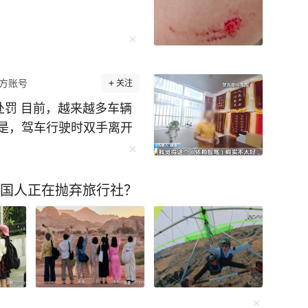
方账号
关注
处罚 目前，越来越多车辆
是，驾车行驶时双手离开
速上，一名男子开启“智
用无人机抓拍。 当天上
环立交东侧，这名驾驶员双
中国人正在抛弃旅行社？
通过无人机全程记录。嘉
唤当事人魏某到大队接受
统只是辅助驾驶，并非真
须手握方向盘，双手脱离
局交管支队高速大队民警：
都承受不起。 当事人 魏