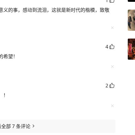
1
意义的事，感动到流泪，这就是新时代的楷模，致敬
4
的希望！
2
！！
看全部
7
条评论