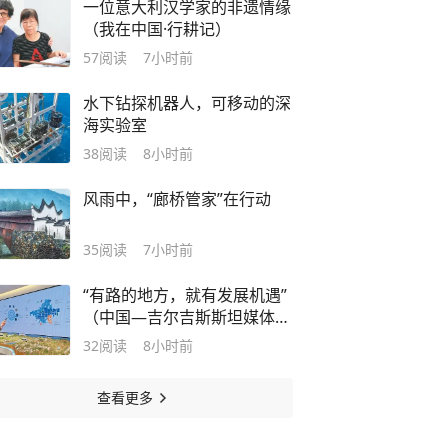
一位意大利汉学家的非遗情缘
（我在中国·行耕记）
57
阅读
7小时前
水下钻探机器人，可移动的深
海实验室
38
阅读
8小时前
风雨中，“廊桥管家”在行动
35
阅读
7小时前
“有路的地方，就有发展机遇”
（中国—吉尔吉斯斯坦媒体高
质量共建“一带一路”联合采
32
阅读
8小时前
访）
查看更多