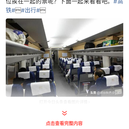
位挨在一起的票呢？下面一起来看看吧。
#高
铁#

#出行#

打开今日头条查看图片详情
要想买到两个座位连在一起的高铁列车票，主
点击查看完整内容
要通过两个渠道购买：一、到火车票售票窗口