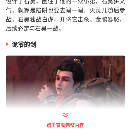
设计了石昊，困住了他的一众小弟，石昊讲义
气，就算是陷阱也要去闯一闯。火灵儿随后参
战，石昊独战白虎，并将它击杀。金鹏暴怒，
后续必定与石昊一战。
诡爷的剑
点击查看完整内容
打开今日头条查看图片详情