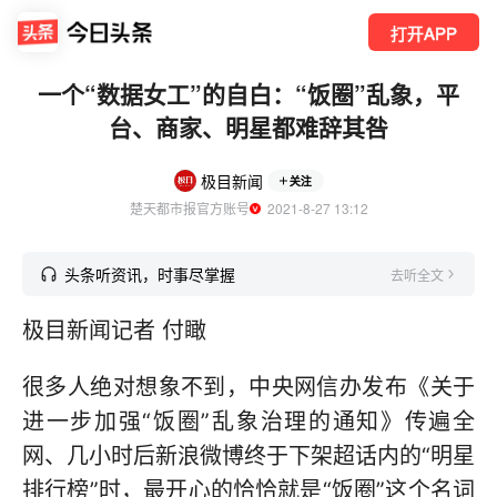
打开APP
一个“数据女工”的自白：“饭圈”乱象，平
台、商家、明星都难辞其咎
极目新闻
关注
楚天都市报官方账号
  2021-8-27 13:12
头条听资讯，时事尽掌握
去听全文
极目新闻记者 付瞰
很多人绝对想象不到，中央网信办发布《关于
进一步加强“饭圈”乱象治理的通知》传遍全
网、几小时后新浪微博终于下架超话内的“明星
排行榜”时，最开心的恰恰就是“饭圈”这个名词