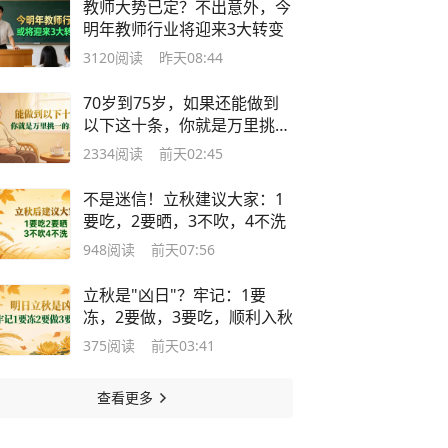
教师大势已定？不出意外，今
明年教师行业将迎来3大转变
3120
阅读
昨天08:44
70岁到75岁，如果还能做到
以下这十条，你就是万里挑一
的老人
2334
阅读
前天02:45
不是迷信！立秋建议大家：1
要吃，2要晒，3不吹，4不洗
948
阅读
前天07:56
立秋是"凶日"？牢记：1要
冻，2要做，3要吃，顺利入秋
375
阅读
前天03:41
查看更多