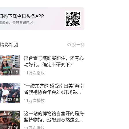
扫码下载今日头条APP
看最新、最热资讯内容
精彩视频
换一换
邢台壹号院即买即住，还有心
动好礼。确定不研究下？
01:15
11万
次播放
“一缕东方韵 感受南国美”海南
省旗袍协会年会2《开场鼓》
二团
03:16
11万
次播放
这一站的博物馆盲盒开的是海
盐博物馆，没想到竟然这么好
逛！
01:49
11万
次播放