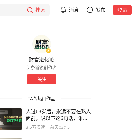
搜索
消息
发布
登录
财富进化论
头条新锐创作者
关注
TA的热门作品
人过63岁后，永远不要在熟人
面前，说以下这6句话，谁说
谁后悔
3.5万
阅读
前天03:15