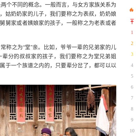
，是两个不同的概念。一般而言，与女方家族关系为
比如，姑奶奶家的儿子，我们要称之为表叔，奶奶娘
舅舅家或者姨娘家的孩子，一般称之为老表或者
1
2
常称之为“堂”亲。比如，爷爷一辈的兄弟家的儿
3
一辈分的叔叔家的孩子，我们要称之为堂兄弟姐
属于一个族谱之内的，只要辈分岔了，都可以以
4
5
6
7
8
9
10