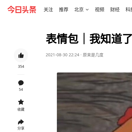
关注
推荐
北京
视频
财经
科
表情包｜我知道
2021-08-30 22:24
·
原来是几度
354
54
收藏
分享