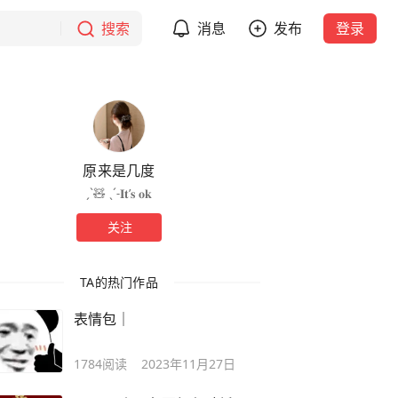
搜索
消息
发布
登录
原来是几度
ˏˋ🧸 ˎˊ˗𝐈𝐭’𝐬 𝐨𝐤
关注
TA的热门作品
表情包｜
1784
阅读
2023年11月27日