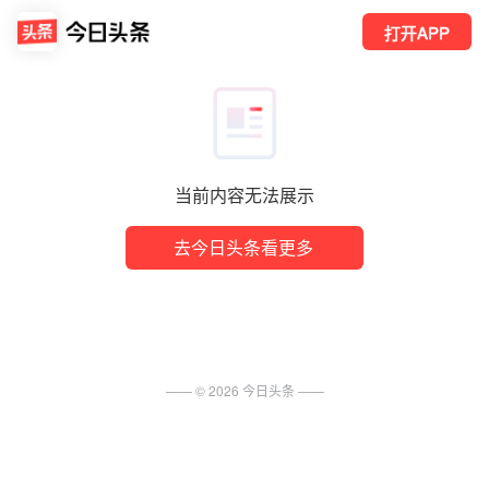
打开APP
当前内容无法展示
去今日头条看更多
—— ©
2026
今日头条
——