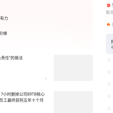
暂
强有力
阶梯
1
2
责任”的做法
3
4
5
6
7小时删掉公司89TB核心
7
该员工最终获刑五年十个月
8