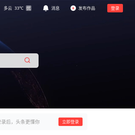
多云
33
℃
优
消息
发布作品
登录
登录后，头条更懂你
立即登录