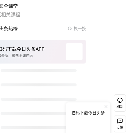
安全课堂
无相关课程
头条热榜
换一换
向新，向前
广东或将迎来“空调外机”
李亚鹏向地铁吐血女孩捐99999元
投资中国 共享中国式现代化机遇
余承东口误将24999元电脑报成2499
41岁女子为鼓励女儿考上985研究生
死刑改死缓男子出狱后家人放鞭炮庆祝
刷新
扫码下载今日头条
现货黄金突破4300美元
38岁山东财大教授刘海明逝世
反馈