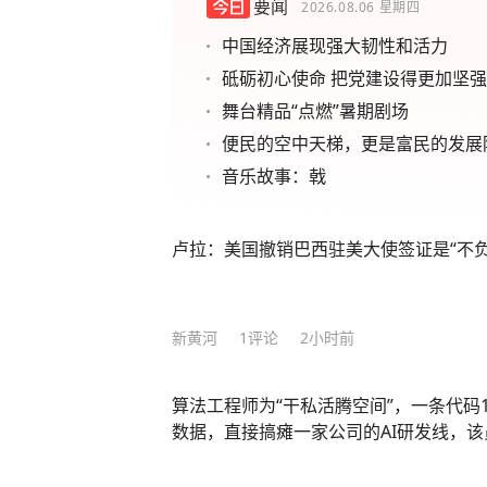
要闻
2026.08.06
星期四
中国经济展现强大韧性和活力
砥砺初心使命 把党建设得更加坚
舞台精品“点燃”暑期剧场
便民的空中天梯，更是富民的发展
音乐故事：戟
卢拉：美国撤销巴西驻美大使签证是“不负
新黄河
1
评论
2小时前
算法工程师为“干私活腾空间”，一条代码1
数据，直接搞瘫一家公司的AI研发线，