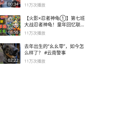
00:34
11万
次播放
【火影×忍者神龟①】第七班
大战忍者神龟！童年回忆联动
论武？
08:55
11万
次播放
去年出生的“幺幺零”，如今怎
么样了？ #云南警事
02:22
11万
次播放