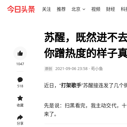
关注
推荐
北京
视频
财经
科
苏醒，既然进不
你蹭热度的样子
1047
2021-09-06 23:58
·
苟小鱼
原创
近日，“
”苏醒接连发了几个
打架歌手
518
先是说：扫黑看完，我主动交代，十
收藏
来了。
分享