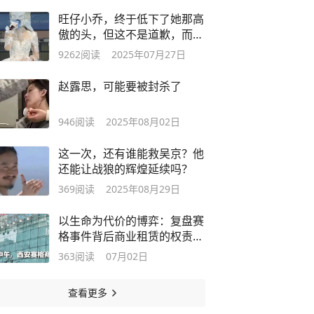
旺仔小乔，终于低下了她那高
傲的头，但这不是道歉，而是
她害怕了
9262
阅读
2025年07月27日
赵露思，可能要被封杀了
946
阅读
2025年08月02日
这一次，还有谁能救吴京？他
还能让战狼的辉煌延续吗？
369
阅读
2025年08月29日
以生命为代价的博弈：复盘赛
格事件背后商业租赁的权责漏
洞
363
阅读
07月02日
查看更多