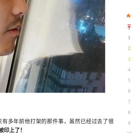
1
2
3
4
5
6
7
8
只有多年前他打架的那件事，虽然已经过去了很
9
被印上了！