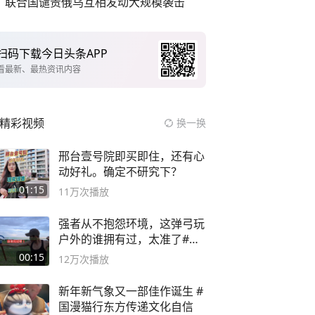
联合国谴责俄乌互相发动大规模袭击
扫码下载今日头条APP
看最新、最热资讯内容
精彩视频
换一换
邢台壹号院即买即住，还有心
动好礼。确定不研究下？
01:15
11万
次播放
强者从不抱怨环境，这弹弓玩
户外的谁拥有过，太准了#弹
弓#户外
00:15
12万
次播放
新年新气象又一部佳作诞生 #
国漫猫行东方传递文化自信