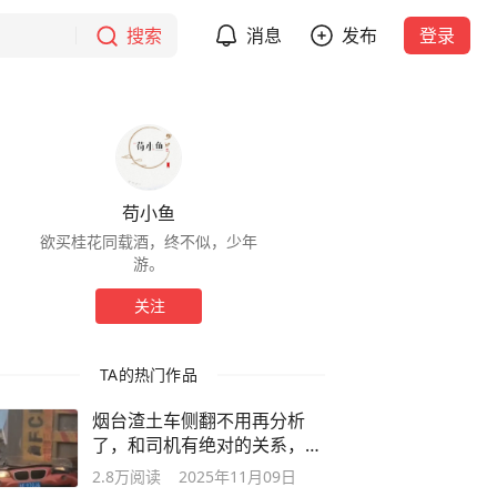
搜索
消息
发布
登录
苟小鱼
欲买桂花同载酒，终不似，少年
游。
关注
TA的热门作品
烟台渣土车侧翻不用再分析
了，和司机有绝对的关系，视
频太清楚了
2.8万
阅读
2025年11月09日