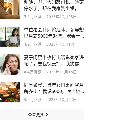
昨晚，邻居大姐敲门说，她家
停水了，想在我家洗个澡，我
果断拒绝
5.1万
阅读
2023年10月28日
单位老会计即将退休，领导想
以月薪5000元返聘，老会计
断然拒绝
4.9万
阅读
2023年10月17日
妻子闺蜜半夜打电话说她家进
蛇了，要我快去抓，我犹豫下
就过去了
4.4万
阅读
2023年10月15日
同学聚餐，当年女同桌问我月
薪多少？我说5000，晚上她
给我转两万
3.4万
阅读
2023年10月24日
查看更多