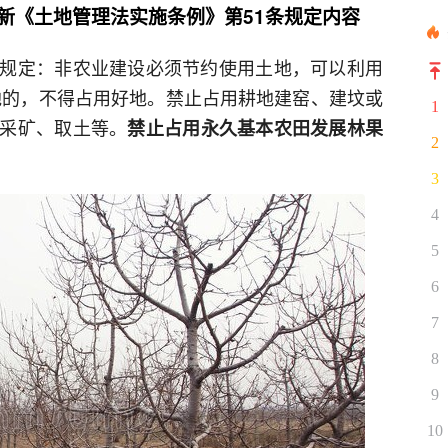
新《土地管理法实施条例》第51条规定内容
规定：非农业建设必须节约使用土地，可以利用
地的，不得占用好地。禁止占用耕地建窑、建坟或
1
采矿、取土等。
禁止占用永久基本农田发展林果
2
3
4
5
6
7
8
9
10