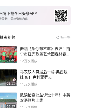
扫码下载今日头条APP
看最新、最热资讯内容
精彩视频
换一换
舞蹈《想你想不够》表演：南
宁市红光歌舞艺术团森林春红
舞蹈队。
02:40
12万
次播放
马农双人舞最后一幕-奥西波
娃 & 什克利亚罗夫
08:55
11万
次播放
数读检察公益诉讼十年！中英
双语短片上线
02:27
11万
次播放