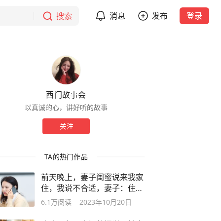
搜索
消息
发布
登录
西门故事会
以真诚的心，讲好听的故事
关注
TA的热门作品
前天晚上，妻子闺蜜说来我家
住，我说不合适，妻子：住一
晚怕啥？
6.1万
阅读
2023年10月20日